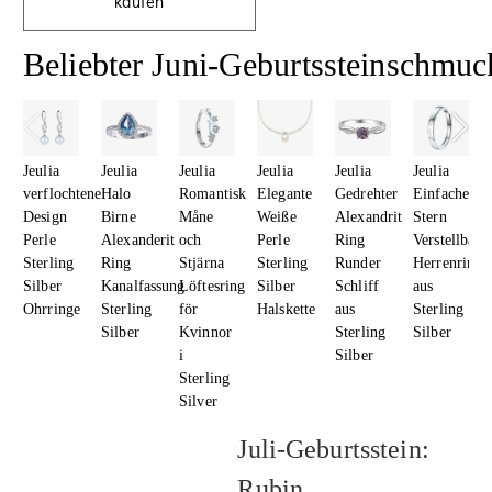
kaufen
Beliebter Juni-Geburtssteinschmuc
Jeulia
Jeulia
Jeulia
Jeulia
Jeulia
Jeulia
verflochtene
Halo
Romantisk
Elegante
Gedrehter
Einfacher
Design
Birne
Måne
Weiße
Alexandrit
Stern
Perle
Alexanderit
och
Perle
Ring
Verstellbare
Sterling
Ring
Stjärna
Sterling
Runder
Herrenring
Silber
Kanalfassung
Löftesring
Silber
Schliff
aus
Ohrringe
Sterling
för
Halskette
aus
Sterling
Silber
Kvinnor
Sterling
Silber
i
Silber
Sterling
Silver
Juli-Geburtsstein:
Rubin