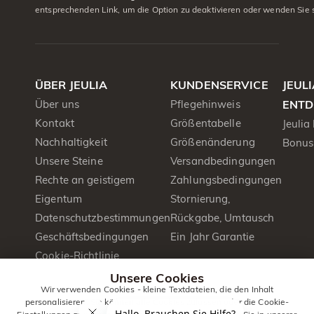
entsprechenden Link, um die Option zu deaktivieren oder wenden Sie 
ÜBER JEULIA
KUNDENSERVICE
JEUL
Über uns
Pflegehinweis
ENTD
Kontakt
Größentabelle
Jeulia
Nachhaltigkeit
Größenänderung
Bonus
Unsere Steine
Versandbedingungen
Rechte an geistigem
Zahlungsbedingungen
Eigentum
Stornierung,
Datenschutzbestimmungen
Rückgabe, Umtausch
Geschäftsbedingungen
Ein Jahr Garantie
Cookie-Richtlinie
Presse&PR
Unsere Cookies
Wir verwenden Cookies - kleine Textdateien, die den Inhalt
Produktbroschüre
personalisieren. Sie können alle Cookies zulassen oder die Cookie-