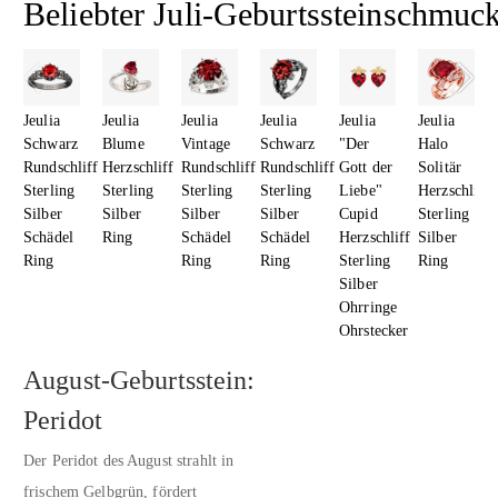
Beliebter Juli-Geburtssteinschmuc
Jeulia
Jeulia
Jeulia
Jeulia
Jeulia
Jeulia
Schwarz
Blume
Vintage
Schwarz
"Der
Halo
Rundschliff
Herzschliff
Rundschliff
Rundschliff
Gott der
Solitär
Sterling
Sterling
Sterling
Sterling
Liebe"
Herzschliff
Silber
Silber
Silber
Silber
Cupid
Sterling
Schädel
Ring
Schädel
Schädel
Herzschliff
Silber
Ring
Ring
Ring
Sterling
Ring
Silber
Ohrringe
Ohrstecker
August-Geburtsstein:
Peridot
Der Peridot des August strahlt in
frischem Gelbgrün, fördert