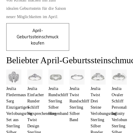
von Kristall machen ihn zum
idealen Geburtsstein für die Saison
neuer Möglichkeiten im April.
April-
Geburtssteinschmuck
kaufen
Beliebter April-Geburtssteinschmu
Jeulia
Jeulia
Jeulia
Jeulia
Jeulia
Jeulia
Fledermaus
Einfacher
Rundschliff
Twist
Twist
Ovaler
Sarg
Runder
Sterling
Rundschliff
Drei
Schliff
Einzigartiges
Schliff
Silber
Sterling
Steine
Personalisie
Verlobungsring
Versprechensring
Herrenband
Silber
Verlobungsring
Infinity
Set aus
Twist
Band
Sterling
Verlobungsr
Sterling
Design
Silber
Sterling
Silber
Sterling
Runder
Silber