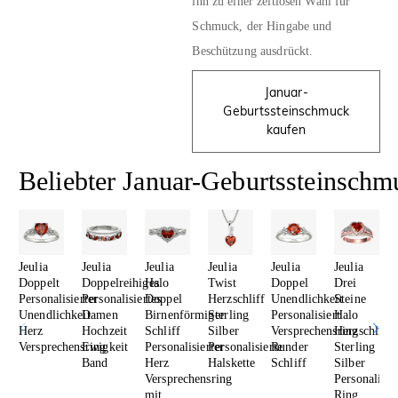
ihn zu einer zeitlosen Wahl für
Schmuck, der Hingabe und
Beschützung ausdrückt.
Januar-
Geburtssteinschmuck
kaufen
Beliebter Januar-Geburtssteinschm
Jeulia
Jeulia
Jeulia
Jeulia
Jeulia
Jeulia
Doppelt
Doppelreihiges
Halo
Twist
Doppel
Drei
Personalisierter
Personalisiertes
Doppel
Herzschliff
Unendlichkeit
Steine
Unendlichkeit
Damen
Birnenförmiger
Sterling
Personalisiert
Halo
Herz
Hochzeit
Schliff
Silber
Versprechensring
Herzschliff
Versprechensring
Ewigkeit
Personalisierter
Personalisierte
Runder
Sterling
Band
Herz
Halskette
Schliff
Silber
Versprechensring
Personalisie
mit
Ring