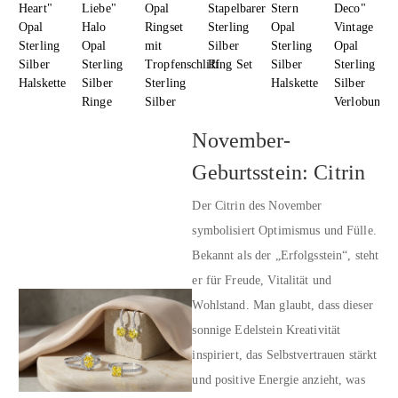
Heart"
Liebe"
Opal
Stapelbarer
Stern
Deco"
Opal
Halo
Ringset
Sterling
Opal
Vintage
Sterling
Opal
mit
Silber
Sterling
Opal
Silber
Sterling
Tropfenschliff
Ring Set
Silber
Sterling
Halskette
Silber
Sterling
Halskette
Silber
Ringe
Silber
Verlobungsr
November-
Geburtsstein: Citrin
Der Citrin des November
symbolisiert Optimismus und Fülle.
Bekannt als der „Erfolgsstein“, steht
er für Freude, Vitalität und
Wohlstand. Man glaubt, dass dieser
sonnige Edelstein Kreativität
inspiriert, das Selbstvertrauen stärkt
und positive Energie anzieht, was