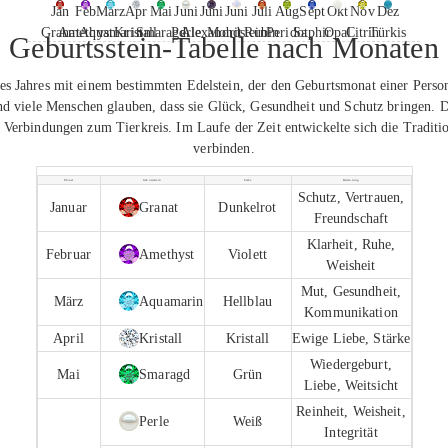
Jan
Feb
März
Apr
Mai
Juni
Juni
Juni
Juli
Aug
Sept
Okt
Nov
Dez
Granat
Amethyst
Aquamarin
Kristall
Smaragd
Perle
Alexandrit
Mondstein
Rubin
Peridot
Saphir
Opal
Citrin
Türkis
Geburtsstein-Tabelle nach Monaten
es Jahres mit einem bestimmten Edelstein, der den Geburtsmonat einer Person
 viele Menschen glauben, dass sie Glück, Gesundheit und Schutz bringen. Di
d Verbindungen zum Tierkreis. Im Laufe der Zeit entwickelte sich die Tradit
verbinden.
Monat
Geburtsstein
Farbe
Bedeutung
Schutz, Vertrauen,
Januar
Granat
Dunkelrot
Freundschaft
Klarheit, Ruhe,
Februar
Amethyst
Violett
Weisheit
Mut, Gesundheit,
März
Aquamarin
Hellblau
Kommunikation
April
Kristall
Kristall
Ewige Liebe, Stärke
Wiedergeburt,
Mai
Smaragd
Grün
Liebe, Weitsicht
Reinheit, Weisheit,
Perle
Weiß
Integrität