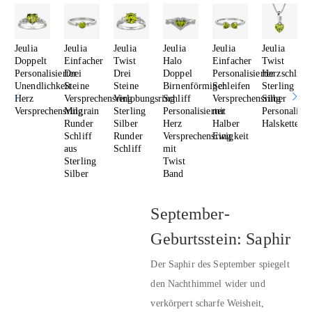
Jeulia
Jeulia
Jeulia
Jeulia
Jeulia
Jeulia
Doppelt
Einfacher
Twist
Halo
Einfacher
Twist
Personalisierter
Drei
Drei
Doppel
Personalisierter
Herzschliff
Unendlichkeit
Steine
Steine
Birnenförmiger
Schleifen
Sterling
Herz
Versprechensring
Verlobungsring
Schliff
Versprechensring
Silber
Versprechensring
Milgrain
Sterling
Personalisierter
mit
Personalisie
Runder
Silber
Herz
Halber
Halskette
Schliff
Runder
Versprechensring
Ewigkeit
aus
Schliff
mit
Sterling
Twist
Silber
Band
September-
Geburtsstein: Saphir
Der Saphir des September spiegelt
den Nachthimmel wider und
verkörpert scharfe Weisheit,