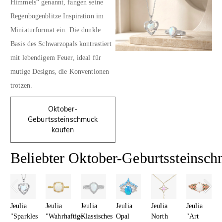
Himmels“ genannt, fangen seine
Regenbogenblitze Inspiration im
Miniaturformat ein. Die dunkle
Basis des Schwarzopals kontrastiert
mit lebendigem Feuer, ideal für
mutige Designs, die Konventionen
trotzen.
Oktober-
Geburtssteinschmuck
kaufen
Beliebter Oktober-Geburtssteinsc
Jeulia
Jeulia
Jeulia
Jeulia
Jeulia
Jeulia
"Sparkles
"Wahrhaftige
Klassisches
Opal
North
"Art