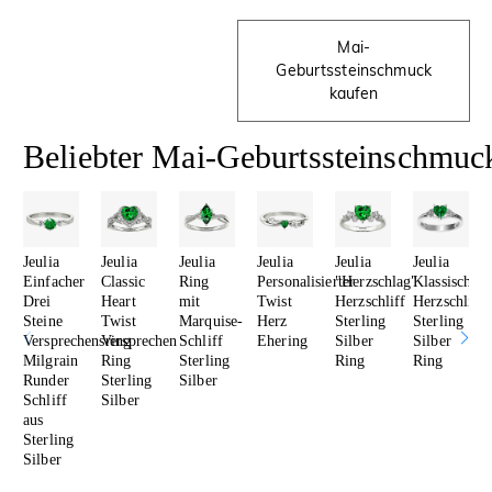
Mai-
Geburtssteinschmuck
kaufen
Beliebter Mai-Geburtssteinschmuc
Jeulia
Jeulia
Jeulia
Jeulia
Jeulia
Jeulia
Einfacher
Classic
Ring
Personalisierter
"Herzschlag"
Klassisch
Drei
Heart
mit
Twist
Herzschliff
Herzschliff
Steine
Twist
Marquise-
Herz
Sterling
Sterling
Versprechensring
Versprechen
Schliff
Ehering
Silber
Silber
Milgrain
Ring
Sterling
Ring
Ring
Runder
Sterling
Silber
Schliff
Silber
aus
Sterling
Silber