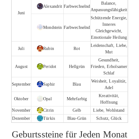
Balance,
Alexandrit
Farbwechselnd
Anpassungsfähigkeit
Juni
Schützende Energie,
Inneres
Mondstein
Farbwechselnd
Gleichgewicht,
Emotionale Heilung
Leidenschaft, Liebe,
Juli
Rubin
Rot
Mut
Gesundheit,
August
Peridot
Hellgrün
Frieden, Erholsamer
Schlaf
Weisheit, Loyalität,
September
Saphir
Blau
Adel
Kreativität,
Oktober
Opal
Mehrfarbig
Hoffnung
November
Citrin
Gelb
Liebe, Wohlstand
Dezember
Türkis
Blau-Grün
Schutz, Glück
Geburtssteine für Jeden Monat