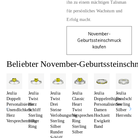
ihn zu einem mächtigen Talisman
für persönliches Wachstum und
Erfolg macht.
November-
Geburtssteinschmuck
kaufen
Beliebter November-Geburtssteinsc
Jeulia
Jeulia
Jeulia
Jeulia
Jeulia
Jeulia
Doppelt
Twist
Twist
Classic
Doppelreihiges
Rundschliff
Personalisierter
Herz
Drei
Heart
Personalisiertes
Sterling
Unendlichkeit
Schliff
Steine
Twist
Damen
Silber
Herz
Sterling
Verlobungsring
Versprechen
Hochzeit
Herrenband
Versprechensring
Silber
Sterling
Ring
Ewigkeit
Ring
Silber
Sterling
Band
Runder
Silber
Schliff