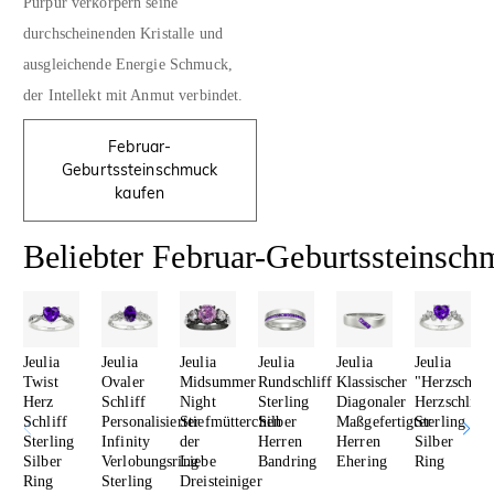
Purpur verkörpern seine
durchscheinenden Kristalle und
ausgleichende Energie Schmuck,
der Intellekt mit Anmut verbindet.
Februar-
Geburtssteinschmuck
kaufen
Beliebter Februar-Geburtssteinsc
Jeulia
Jeulia
Jeulia
Jeulia
Jeulia
Jeulia
Twist
Ovaler
Midsummer
Rundschliff
Klassischer
"Herzschlag
Herz
Schliff
Night
Sterling
Diagonaler
Herzschliff
Schliff
Personalisierter
Stiefmütterchen
Silber
Maßgefertigter
Sterling
Sterling
Infinity
der
Herren
Herren
Silber
Silber
Verlobungsring
Liebe
Bandring
Ehering
Ring
Ring
Sterling
Dreisteiniger