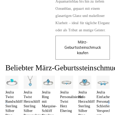
Aquamarinblau bis hin zu tiefem
Ozeanblau, gepaart mit einem
glasartigen Glanz und makelloser
Klarheit – ideal für tägliche Eleganz
oder als Tribut an mutige Geister.
März-
Geburtssteinschmuck
kaufen
Beliebter März-Geburtssteinschmu
Jeulia
Jeulia
Jeulia
Jeulia
Jeulia
Jeulia
Twist
Twist
Ring
Personalisierter
Halo
Einfacher
Rundschliff
Herzschliff
mit
Twist
Herzschliff
Personalisie
Sterling
Sterling
Marquise-
Herz
Sterling
Schleifen
Silber
Silber
Schliff
Ehering
Silber
Versprechen