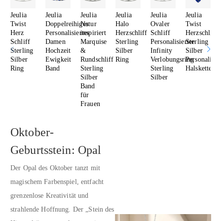
Jeulia
Jeulia
Jeulia
Jeulia
Jeulia
Jeulia
Twist
Doppelreihiges
Natur
Halo
Ovaler
Twist
Herz
Personalisiertes
inspiriert
Herzschliff
Schliff
Herzschliff
Schliff
Damen
Marquise
Sterling
Personalisierter
Sterling
Sterling
Hochzeit
&
Silber
Infinity
Silber
Silber
Ewigkeit
Rundschliff
Ring
Verlobungsring
Personalisie
Ring
Band
Sterling
Sterling
Halskette
Silber
Silber
Band
für
Frauen
Oktober-
Geburtsstein: Opal
Der Opal des Oktober tanzt mit
magischem Farbenspiel, entfacht
grenzenlose Kreativität und
strahlende Hoffnung. Der „Stein des