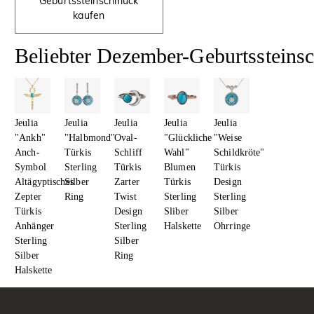
Geburtssteinschmuck
kaufen
Beliebter Dezember-Geburtsstein
Jeulia
Jeulia
Jeulia
Jeulia
Jeulia
"Ankh"
"Halbmond"
Oval-
"Glückliche
"Weise
Anch-
Türkis
Schliff
Wahl"
Schildkröte"
Symbol
Sterling
Türkis
Blumen
Türkis
Altägyptisches
Silber
Zarter
Türkis
Design
Zepter
Ring
Twist
Sterling
Sterling
Türkis
Design
Sliber
Silber
Anhänger
Sterling
Halskette
Ohrringe
Sterling
Silber
Silber
Ring
Halskette