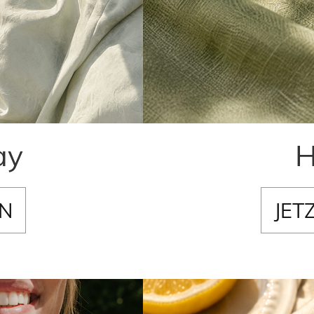
ay
H
EN
JET