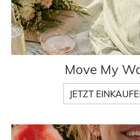
Move My W
JETZT EINKAUF