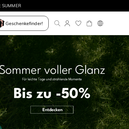
Geschenkefinder!
ove My Way