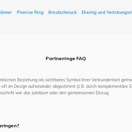
Männer
Promise Ring
Brautschmuck
Ehering und Verlobungsr
Partnerringe FAQ
antischen Beziehung als sichtbares Symbol ihrer Verbundenheit get
nd oft im Design aufeinander abgestimmt (z.B. durch komplementäre El
gsschritt wie das Jubiläum oder den gemeinsamen Einzug.
ie 925er Sterlingsilber und 585er Gelb-, Weiß- oder Roségold besond
geleichtigkeit. Für hochwertige Anfertigungen wird oft Platin verwen
, Paarringe vor der Ehe am Ringfinger der linken Hand zu tragen. Na
g, um den Ringen einen persönlichen Charakter zu verleihen.
eringen?
tieren sich jedoch oft an persönlichen Vorlieben – manche tragen s