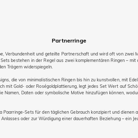
Partnerringe
ebe, Verbundenheit und geteilte Partnerschaft und wird oft von zwei
e Sets bestehen in der Regel aus zwei komplementären Ringen – mi
den Trägern widerspiegeln.
gns, die von minimalistischen Ringen bis hin zu kunstvollen, mit Edel
tlich mit Gold- oder Roségoldplattierung, legt jedes Set Wert auf S
ie Namen, Daten oder symbolische Motive hinzufügen können, wodur
ia Paarringe-Sets für den täglichen Gebrauch konzipiert und dienen 
 Anlasses oder zur Würdigung einer dauerhaften Beziehung – ein Jeu