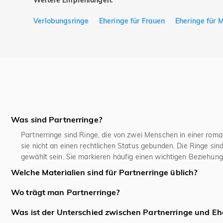
Weitere Empfehlungen:
Verlobungsringe
Eheringe für Frauen
Eheringe für 
Was sind Partnerringe?
Partnerringe sind Ringe, die von zwei Menschen in einer rom
sie nicht an einen rechtlichen Status gebunden. Die Ringe si
gewählt sein. Sie markieren häufig einen wichtigen Beziehun
Welche Materialien sind für Partnerringe üblich?
Für Partnerringe sind in Deutschland klassische Edelmetalle w
Wo trägt man Partnerringe?
wie Edelstahl und Titan aufgrund ihrer Langlebigkeit und Pfle
In Deutschland und vielen europäischen Ländern ist es üblich
oder Akzente aus Materialien wie Keramik oder Zirkonia gängi
Was ist der Unterschied zwischen Partnerringe und Eh
Ringfinger der rechten Hand gewechselt. Moderne Paare orien