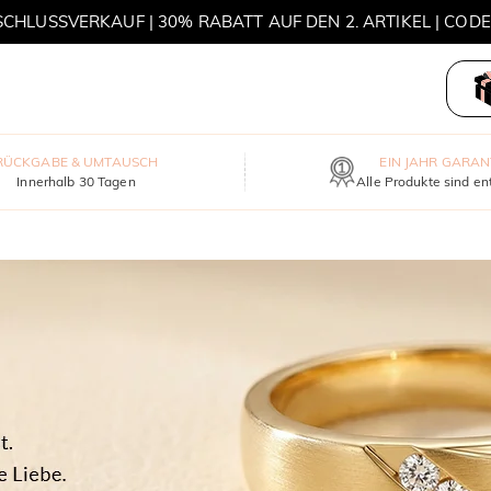
HLUSSVERKAUF | 30% RABATT AUF DEN 2. ARTIKEL | COD
MOVE MY WAY | 3 KAUFEN, HALSKETTE GRATIS
RÜCKGABE & UMTAUSCH
EIN JAHR GARAN
Innerhalb 30 Tagen
Alle Produkte sind en