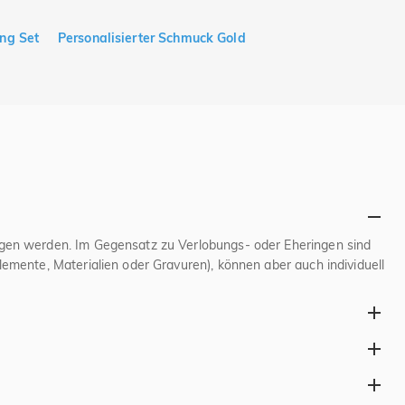
ing Set
Personalisierter Schmuck Gold
ragen werden. Im Gegensatz zu Verlobungs- oder Eheringen sind
emente, Materialien oder Gravuren), können aber auch individuell
ers üblich. Sehr beliebt sind auch moderne, robuste Materialien
det. Zusätzlich sind Oberflächenveredelungen (matt, gebürstet)
ch der Hochzeit werden die Eheringe typischerweise auf den
ie an anderen Fingern oder Händen oder sogar als Anhänger an