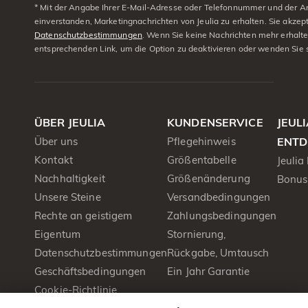
* Mit der Angabe Ihrer E-Mail-Adresse oder Telefonnummer und der A
einverstanden, Marketingnachrichten von Jeulia zu erhalten. Sie akzep
Datenschutzbestimmungen
. Wenn Sie keine Nachrichten mehr erhalt
entsprechenden Link, um die Option zu deaktivieren oder wenden Sie 
ÜBER JEULIA
KUNDENSERVICE
JEUL
Über uns
Pflegehinweis
ENTD
Kontakt
Größentabelle
Jeulia
Nachhaltigkeit
Größenänderung
Bonus
Unsere Steine
Versandbedingungen
Rechte an geistigem
Zahlungsbedingungen
Eigentum
Stornierung,
Datenschutzbestimmungen
Rückgabe, Umtausch
Geschäftsbedingungen
Ein Jahr Garantie
Cookie-Richtlinie