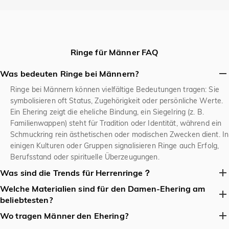
Ringe für Männer FAQ
Was bedeuten Ringe bei Männern?
Ringe bei Männern können vielfältige Bedeutungen tragen: Sie
symbolisieren oft Status, Zugehörigkeit oder persönliche Werte.
Ein Ehering zeigt die eheliche Bindung, ein Siegelring (z. B.
Familienwappen) steht für Tradition oder Identität, während ein
Schmuckring rein ästhetischen oder modischen Zwecken dient. In
einigen Kulturen oder Gruppen signalisieren Ringe auch Erfolg,
Berufsstand oder spirituelle Überzeugungen.
Was sind die Trends für Herrenringe？
Welche Materialien sind für den Damen-Ehering am
Aktuelle Trends für Herrenringe konzentrieren sich auf
beliebtesten?
minimalistische Designs mit klaren Linien, oft in matter oder
gebürsteter Optik. Materialkombinationen wie Titan, Carbon oder
Übliche Materialien für Herrenringe sind Edelstahl und Titan
Wo tragen Männer den Ehering?
Keramik mit traditionellen Metallen sind beliebt. Breitere Bänder
aufgrund ihrer Haltbarkeit und Pflegeleichtigkeit, gefolgt von