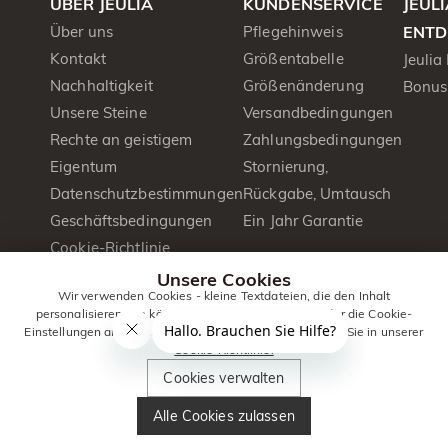
ÜBER JEULIA
KUNDENSERVICE
JEUL
Über uns
Pflegehinweis
ENTD
Kontakt
Größentabelle
Jeulia
Nachhaltigkeit
Größenänderung
Bonus
Unsere Steine
Versandbedingungen
Rechte an geistigem
Zahlungsbedingungen
Eigentum
Stornierung,
Datenschutzbestimmungen
Rückgabe, Umtausch
Geschäftsbedingungen
Ein Jahr Garantie
Cookie-Richtlinie
Presse&PR
Unsere Cookies
Wir verwenden Cookies - kleine Textdateien, die den Inhalt
Produktbroschüre
personalisieren. Sie können alle Cookies zulassen oder die Cookie-
Einstellungen anpassen. Weitere Informationen erhalten Sie in unserer
Cookie-Richtlinie.
© 2014 -
Jeulia
. Alle Rechte
Cookies verwalten
2026
Jewelry
vorbehalten.
Alle Cookies zulassen
Deutschland
|
Deutsch(de)
|
EUR
€