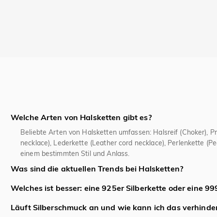
Welche Arten von Halsketten gibt es?
Beliebte Arten von Halsketten umfassen: Halsreif (Choker), P
necklace), Lederkette (Leather cord necklace), Perlenkette (Pea
einem bestimmten Stil und Anlass.
Was sind die aktuellen Trends bei Halsketten?
Aktuelle Trends bei Halsketten sind mehrlagige Ketten (Layeri
Welches ist besser: eine 925er Silberkette oder eine 99
Muscheln, sowie auffällige Statement-Colliers für besondere 
Für den täglichen Gebrauch als Schmuck ist 925er Sterlingsilber
Läuft Silberschmuck an und wie kann ich das verhinde
während 999er Silber zu weich ist, sich leicht verformt und fü