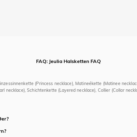
FAQ: Jeulia Halsketten FAQ
rinzessinnenkette (Princess necklace), Matineékette (Matinee neckla
rl necklace), Schichtenkette (Layered necklace), Collier (Collar neck
ng), persönliche Anhänger mit Gravur oder Initialen, minimalistisch
9er?
Anlässe.
 (92,5% Silber) besser als 999er Feinsilber. 925er Silber ist durch di
rn?
r Ketten kaum geeignet ist. Zudem ist 925er Silber preiswerter und bi