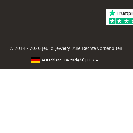
© 2014 - 2026
Jeulia Jewelry
. Alle Rechte vorbehalten.
Deutschland
|
Deutsch(de)
|
EUR
€