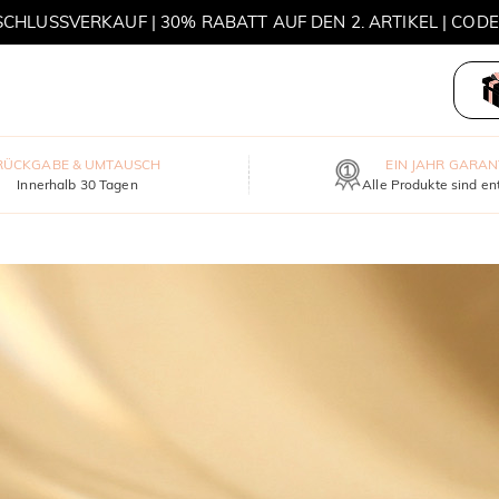
HLUSSVERKAUF | 30% RABATT AUF DEN 2. ARTIKEL | COD
MOVE MY WAY | 3 KAUFEN, HALSKETTE GRATIS
RÜCKGABE & UMTAUSCH
EIN JAHR GARAN
Innerhalb 30 Tagen
Alle Produkte sind en