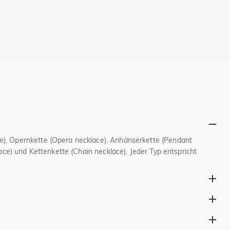
ce), Opernkette (Opera necklace), Anhänserkette (Pendant
lace) und Kettenkette (Chain necklace). Jeder Typ entspricht
es Goldschmuck-Design, Naturmaterialien wie Bernstein oder
e Legierung mit Kupfer/Zink härter, kratzfester und langlebiger,
etet das ideale Verhältnis von Reinheit, Glanz und