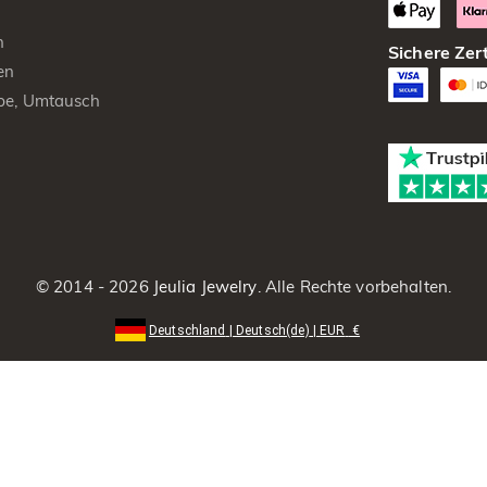
n
Sichere Zert
en
be, Umtausch
© 2014 - 2026
Jeulia Jewelry
. Alle Rechte vorbehalten.
Deutschland
|
Deutsch(de)
|
EUR
€