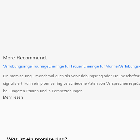
More Recommend:
Verlobungsringe
Trauringe
Eheringe für Frauen
Eheringe für Männer
Verlobungs-
Ein promise ring – manchmal auch als Vorverlobungsring oder Freundschaftsri
signalisiert, kann ein promise ring verschiedene Arten von Versprechen repräs
bei jüngeren Paaren und in Fernbeziehungen.
Mehr lesen
Was ist ein promise ring?