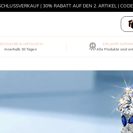
HLUSSVERKAUF | 30% RABATT AUF DEN 2. ARTIKEL | COD
MOVE MY WAY | 3 KAUFEN, HALSKETTE GRATIS
RÜCKGABE & UMTAUSCH
EIN JAHR GARAN
Innerhalb 30 Tagen
Alle Produkte sind en