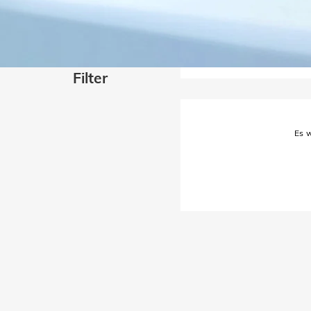
Filter
Es w