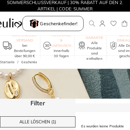
SOMMERSCHLUSSVERKAUF | 30% RABATT AUF DEN 2.
ARTIKEL | CODE: SUMMER
MOVE MY WAY | 3 KAUFEN, HALSKETTE GRATIS
Geschenkefinder!
EIN JAHR
KOSTENLOSER
RÜCKGABE
SICHE
GARANTIE
VERSAND
&
EINKA
Alle
bei
UMTAUSCH
Alle D
Produkte
Bestellungen
Innerhalb
sind i
sind
über 90,00 €
30 Tagen
geschü
enthalten
Startseite
Geschenke
Filter
ALLE LÖSCHEN (1)
Es wurden keine Produkte