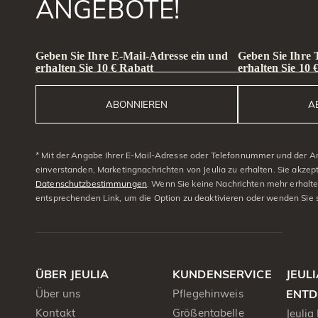
ANGEBOTE!
Geben Sie Ihre E-Mail-Adresse ein und
Geben Sie Ihre
erhalten Sie 10 € Rabatt
erhalten Sie 10 
ABONNIEREN
A
* Mit der Angabe Ihrer E-Mail-Adresse oder Telefonnummer und der A
einverstanden, Marketingnachrichten von Jeulia zu erhalten. Sie akzep
Datenschutzbestimmungen
. Wenn Sie keine Nachrichten mehr erhalt
entsprechenden Link, um die Option zu deaktivieren oder wenden Sie 
ÜBER JEULIA
KUNDENSERVICE
JEUL
Über uns
Pflegehinweis
ENTD
Kontakt
Größentabelle
Jeulia