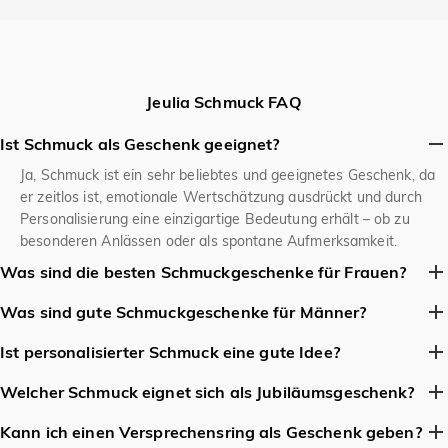
Jeulia Schmuck FAQ
Ist Schmuck als Geschenk geeignet?
Ja, Schmuck ist ein sehr beliebtes und geeignetes Geschenk, da
er zeitlos ist, emotionale Wertschätzung ausdrückt und durch
Personalisierung eine einzigartige Bedeutung erhält – ob zu
besonderen Anlässen oder als spontane Aufmerksamkeit.
Was sind die besten Schmuckgeschenke für Frauen?
Klassiker sind Ohrringe, zarte Halsketten, Armreifen oder
Was sind gute Schmuckgeschenke für Männer?
personalisierte Stücke wie Namensketten oder Ringe mit
Schlichte Armbänder (Leder, Metall), Siegelringe, Halsketten mit
Geburtssteinen.
Ist personalisierter Schmuck eine gute Idee?
minimalistischen Anhängern oder robuste Uhren sind beliebt.
Ja, personalisierter Schmuck ist eine ausgezeichnete Idee, da er
Welcher Schmuck eignet sich als Jubiläumsgeschenk?
ein einzigartiges und emotional bedeutsames Geschenk schafft –
Zu einem Jubiläum eignen sich Schmuckstücke, die dem
ob durch Gravuren, Geburtssteine oder individuelle Designs. Es
Kann ich einen Versprechensring als Geschenk geben?
traditionellen Jubiläumsmetall oder -stein entsprechen (z.B. Silber