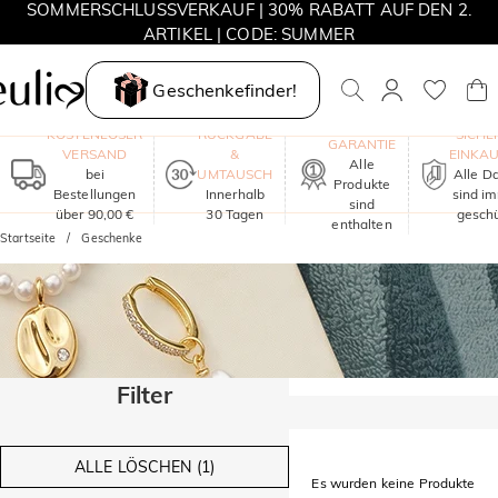
SOMMERSCHLUSSVERKAUF | 30% RABATT AUF DEN 2.
ARTIKEL | CODE: SUMMER
MOVE MY WAY | 3 KAUFEN, HALSKETTE GRATIS
Geschenkefinder!
EIN JAHR
KOSTENLOSER
RÜCKGABE
SICHE
GARANTIE
VERSAND
&
EINKA
Alle
bei
UMTAUSCH
Alle D
Produkte
Bestellungen
Innerhalb
sind i
sind
über 90,00 €
30 Tagen
geschü
enthalten
Startseite
Geschenke
Filter
ALLE LÖSCHEN (1)
Es wurden keine Produkte