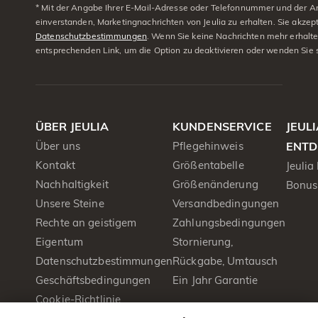
* Mit der Angabe Ihrer E-Mail-Adresse oder Telefonnummer und der A
einverstanden, Marketingnachrichten von Jeulia zu erhalten. Sie akzep
Datenschutzbestimmungen
. Wenn Sie keine Nachrichten mehr erhalt
entsprechenden Link, um die Option zu deaktivieren oder wenden Sie 
ÜBER JEULIA
KUNDENSERVICE
JEUL
Über uns
Pflegehinweis
ENTD
Kontakt
Größentabelle
Jeulia
Nachhaltigkeit
Größenänderung
Bonus
Unsere Steine
Versandbedingungen
Rechte an geistigem
Zahlungsbedingungen
Eigentum
Stornierung,
Datenschutzbestimmungen
Rückgabe, Umtausch
Geschäftsbedingungen
Ein Jahr Garantie
Cookie-Richtlinie