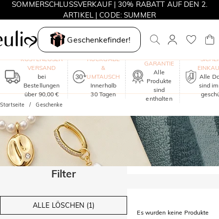
SOMMERSCHLUSSVERKAUF | 30% RABATT AUF DEN 2.
ARTIKEL | CODE: SUMMER
MOVE MY WAY | 3 KAUFEN, HALSKETTE GRATIS
Geschenkefinder!
EIN JAHR
KOSTENLOSER
RÜCKGABE
SICHE
GARANTIE
VERSAND
&
EINKA
Alle
bei
UMTAUSCH
Alle D
Produkte
Bestellungen
Innerhalb
sind i
sind
über 90,00 €
30 Tagen
geschü
enthalten
Startseite
Geschenke
Filter
ALLE LÖSCHEN (1)
Es wurden keine Produkte