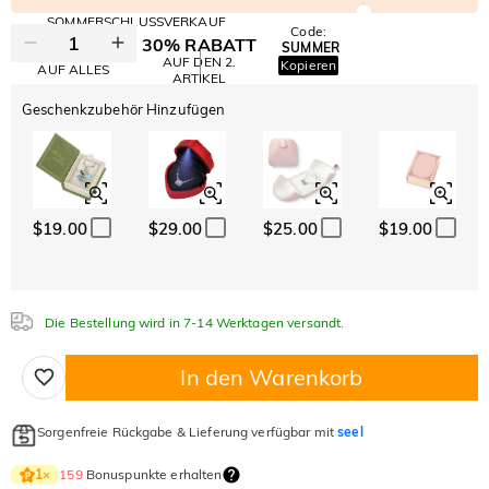
SOMMERSCHLUSSVERKAUF
Code:
30% RABATT
SUMMER
10% RABATT
AUF DEN 2.
Kopieren
AUF ALLES
ARTIKEL
Geschenkzubehör Hinzufügen
$19.00
$29.00
$25.00
$19.00
Die Bestellung wird in 7-14 Werktagen versandt.
In den Warenkorb
Sorgenfreie Rückgabe & Lieferung verfügbar mit
seel
159
Bonuspunkte erhalten
1
×