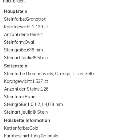
nachbilden.
Hauptstein
Steinfarbe
:
Granatrot
Karatgewicht
:
2.129 ct
Anzahl der Steine
:
1
Steinform
:
Oval
Steingröße
:
6*8 mm
Steinart
:
Jeulia® Stein
Seitenstein
Steinfarbe
:
Diamantweiß, Orange, Citrin Gelb
Karatgewicht
:
1.537 ct
Anzahl der Steine
:
126
Steinform
:
Rund
Steingröße
:
1.0,1.2,1.4,0.8 mm
Steinart
:
Jeulia® Stein
Halskette Information
Kettenfarbe
:
Gold
Farbbeschichtung
:
Gelbgold