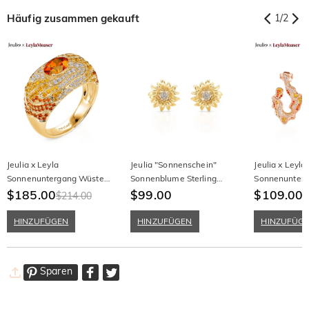
Häufig zusammen gekauft
1
/
2
Jeulia x Leyla
Jeulia "Sonnenschein"
Jeulia x Leyla
Sonnenuntergang Wüste
Sonnenblume Sterling
Sonnenunter
Art Deco Goldener
$185.00
Silber Ohrringe
$99.00
Roségold Unr
$109.00
$214.00
Cocktailring Sterling Silber
Tropfen Ohrrin
Silber
HINZUFÜGEN
HINZUFÜGEN
HINZUFÜG
Sparen