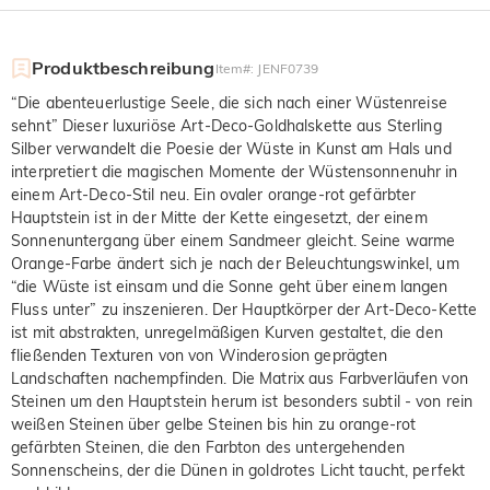
Produktbeschreibung
Item#
:
JENF0739
“Die abenteuerlustige Seele, die sich nach einer Wüstenreise
sehnt” Dieser luxuriöse Art-Deco-Goldhalskette aus Sterling
Silber verwandelt die Poesie der Wüste in Kunst am Hals und
interpretiert die magischen Momente der Wüstensonnenuhr in
einem Art-Deco-Stil neu. Ein ovaler orange-rot gefärbter
Hauptstein ist in der Mitte der Kette eingesetzt, der einem
Sonnenuntergang über einem Sandmeer gleicht. Seine warme
Orange-Farbe ändert sich je nach der Beleuchtungswinkel, um
“die Wüste ist einsam und die Sonne geht über einem langen
Fluss unter” zu inszenieren. Der Hauptkörper der Art-Deco-Kette
ist mit abstrakten, unregelmäßigen Kurven gestaltet, die den
fließenden Texturen von von Winderosion geprägten
Landschaften nachempfinden. Die Matrix aus Farbverläufen von
Steinen um den Hauptstein herum ist besonders subtil - von rein
weißen Steinen über gelbe Steinen bis hin zu orange-rot
gefärbten Steinen, die den Farbton des untergehenden
Sonnenscheins, der die Dünen in goldrotes Licht taucht, perfekt