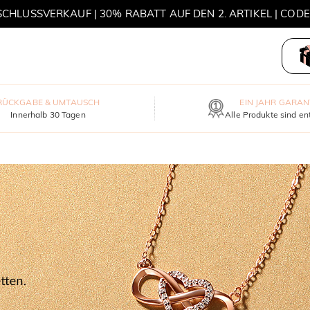
HLUSSVERKAUF | 30% RABATT AUF DEN 2. ARTIKEL | COD
MOVE MY WAY | 3 KAUFEN, HALSKETTE GRATIS
RÜCKGABE & UMTAUSCH
EIN JAHR GARAN
Innerhalb 30 Tagen
Alle Produkte sind en