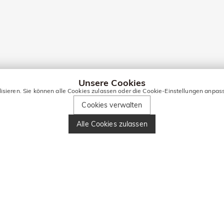
Unsere Cookies
lisieren. Sie können alle Cookies zulassen oder die Cookie-Einstellungen anpas
Cookies verwalten
Alle Cookies zulassen
AKT FÜR EXKLUSIVE ANGEB
 Rabatt
Geben Sie Ihre Telefonnummer ein und erhalten 