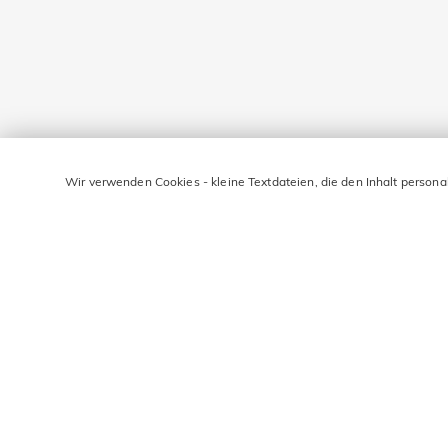
Wir verwenden Cookies - kleine Textdateien, die den Inhalt persona
BLEIBEN SIE IN KONT
Geben Sie Ihre E-Mail-Adresse ein und erhalten Sie 10 €