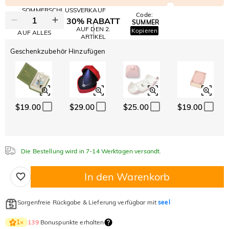
SOMMERSCHLUSSVERKAUF
Code:
30% RABATT
SUMMER
10% RABATT
AUF DEN 2.
Kopieren
AUF ALLES
ARTIKEL
Geschenkzubehör Hinzufügen
$19.00
$29.00
$25.00
$19.00
Die Bestellung wird in 7-14 Werktagen versandt.
In den Warenkorb
Sorgenfreie Rückgabe & Lieferung verfügbar mit
seel
139
Bonuspunkte erhalten
1
×