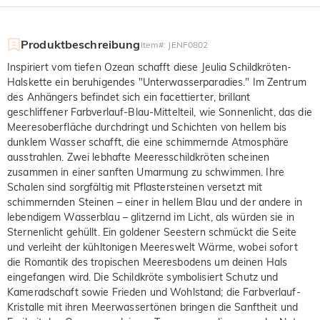
Produktbeschreibung
Item#
:
JENF0802
Inspiriert vom tiefen Ozean schafft diese Jeulia Schildkröten-
Halskette ein beruhigendes "Unterwasserparadies." Im Zentrum
des Anhängers befindet sich ein facettierter, brillant
geschliffener Farbverlauf-Blau-Mittelteil, wie Sonnenlicht, das die
Meeresoberfläche durchdringt und Schichten von hellem bis
dunklem Wasser schafft, die eine schimmernde Atmosphäre
ausstrahlen. Zwei lebhafte Meeresschildkröten scheinen
zusammen in einer sanften Umarmung zu schwimmen. Ihre
Schalen sind sorgfältig mit Pflastersteinen versetzt mit
schimmernden Steinen – einer in hellem Blau und der andere in
lebendigem Wasserblau – glitzernd im Licht, als würden sie in
Sternenlicht gehüllt. Ein goldener Seestern schmückt die Seite
und verleiht der kühltonigen Meereswelt Wärme, wobei sofort
die Romantik des tropischen Meeresbodens um deinen Hals
eingefangen wird. Die Schildkröte symbolisiert Schutz und
Kameradschaft sowie Frieden und Wohlstand; die Farbverlauf-
Kristalle mit ihren Meerwassertönen bringen die Sanftheit und