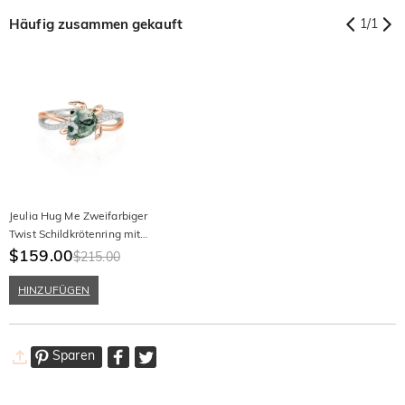
Häufig zusammen gekauft
1
/
1
Jeulia Hug Me Zweifarbiger
Twist Schildkrötenring mit
Birnenschliff-Moosachat
$159.00
$215.00
HINZUFÜGEN
Sparen