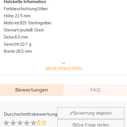
Halskette Information
Farbbeschichtung
:
Silber
Höhe
:
21.5 mm
Material
:
925 Sterlingsilber
Steinart
:
Jeulia® Stein
Dicke
:
6.5 mm
Gewicht
:
10.7 g
Breite
:
28.5 mm
Von der internationalen Institution
MEHR ERWEITERN
SGS geprüfte Qualität
Bewertungen
FAQ
SGS: Das weltweit größte und älteste multinationale Unternehmen 
für Produktqualitätskontrolle und technische Identifizierung. 

 Ergebnisse des Testberichts: 1. Silber(Ag): 935.7‰  2.  Freisetzung 
von Nickel: Pass
Allgemein
Bewertung abgeben
Durchschnittsbewertung
Wo befindet sich Ihr Unternehmen?
0.0
Eine Frage stellen