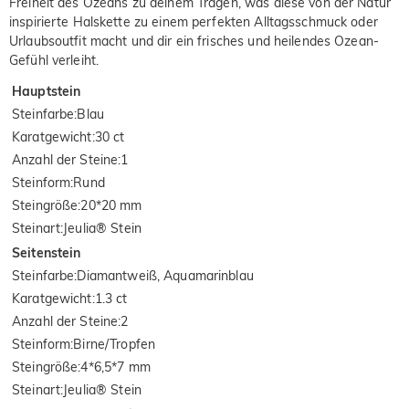
Freiheit des Ozeans zu deinem Tragen, was diese von der Natur
inspirierte Halskette zu einem perfekten Alltagsschmuck oder
Urlaubsoutfit macht und dir ein frisches und heilendes Ozean-
Gefühl verleiht.
Hauptstein
Steinfarbe
:
Blau
Karatgewicht
:
30 ct
Anzahl der Steine
:
1
Steinform
:
Rund
Steingröße
:
20*20 mm
Steinart
:
Jeulia® Stein
Seitenstein
Steinfarbe
:
Diamantweiß, Aquamarinblau
Karatgewicht
:
1.3 ct
Anzahl der Steine
:
2
Steinform
:
Birne/Tropfen
Steingröße
:
4*6,5*7 mm
Steinart
:
Jeulia® Stein