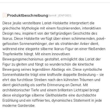
Produktbeschreibung
Item#
:
JENF0801
Diese Jeulia verstellbare Lariat-Halskette interpretiert die
griechische Mythologie mit einem faszinierenden, interaktiven
Design neu, inspiriert von der tiefgründigen Geschichte des
Ikarus. Diese Halskette verfügt über einen schimmernden, pavé-
gefassten Sonnenanhänger, der als strahlender Anker dient,
während eine elegante silberne Ikarus-Figur an einer fließenden
Tropfenkette hängt. Mit einem innovativen
Bewegungsmechanismus gestaltet, ermöglicht das Lariat der
Figur zu gleiten und fängt so wunderschön die kinetische
Bewegung seines legendären Abstiegs ein. Diese symbolische
Sonnenhalskette trägt eine kraftvolle doppelte Bedeutung – sie
ehrt das furchtlose Streben nach den kühnsten Träumen und
dient gleichzeitig als sanfte Erinnerung an Demut. Mit
architektonischer Tiefe und einem brillanten Lichtspiel bringt
diese einzigartige silberne Gleithalskette eine durchdachte
Erzählung und ein raffiniertes, dynamisches Statement in jede
moderne Garderobe.