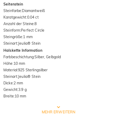
Seitenstein
Steinfarbe
:
Diamantweiß
Karatgewicht
:
0.04 ct
Anzahl der Steine
:
8
Steinform
:
Perfect Circle
Steingröße
:
1 mm
Steinart
:
Jeulia® Stein
Halskette Information
Farbbeschichtung
:
Silber, Gelbgold
Höhe
:
10 mm
Material
:
925 Sterlingsilber
Steinart
:
Jeulia® Stein
Dicke
:
2 mm
Gewicht
:
3.9 g
Breite
:
10 mm
Von der internationalen Institution
MEHR ERWEITERN