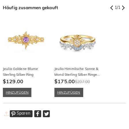
Häufig zusammen gekauft
1
/
1
Jeulia Goldene Blume
Jeulia Himmlische Sonne &
Sterling Silber Ring
Mond Sterling Silber Ringe
$129.00
Set
$175.00
$207.00
HINZUFÜGEN
HINZUFÜGEN
Sparen