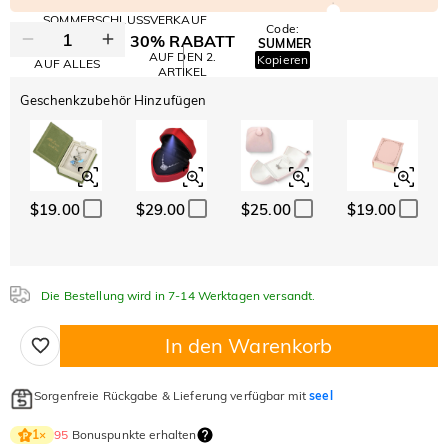
SOMMERSCHLUSSVERKAUF
Code:
30% RABATT
SUMMER
10% RABATT
AUF DEN 2.
Kopieren
AUF ALLES
ARTIKEL
Geschenkzubehör Hinzufügen
$19.00
$29.00
$25.00
$19.00
Die Bestellung wird in 7-14 Werktagen versandt.
In den Warenkorb
Sorgenfreie Rückgabe & Lieferung verfügbar mit
seel
95
Bonuspunkte erhalten
1
×