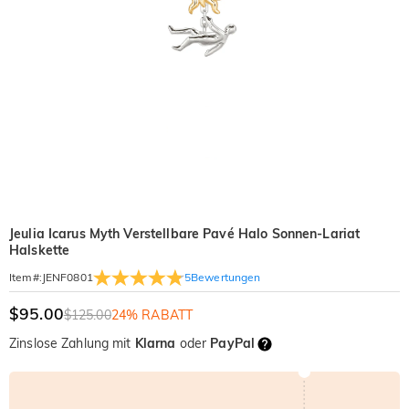
Jeulia Icarus Myth Verstellbare Pavé Halo Sonnen-Lariat
Halskette
5
Bewertungen
Item#
:
JENF0801
$95.00
$125.00
24% RABATT
Zinslose Zahlung mit
Klarna
oder
PayPal