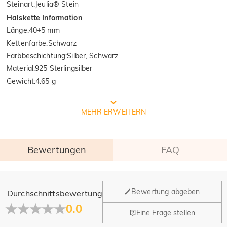
Steinart
:
Jeulia® Stein
Halskette Information
Länge
:
40+5 mm
Kettenfarbe
:
Schwarz
Farbbeschichtung
:
Silber, Schwarz
Material
:
925 Sterlingsilber
Gewicht
:
4.65 g
Von der internationalen Institution
MEHR ERWEITERN
SGS geprüfte Qualität
Bewertungen
FAQ
SGS: Das weltweit größte und älteste multinationale Unternehmen 
für Produktqualitätskontrolle und technische Identifizierung. 

 Ergebnisse des Testberichts: 1. Silber(Ag): 935.7‰  2.  Freisetzung 
von Nickel: Pass
Allgemein
Bewertung abgeben
Durchschnittsbewertung
Wo befindet sich Ihr Unternehmen?
0.0
Eine Frage stellen
Unser Hauptbüro befindet sich in Los Angeles, Kalifornien,