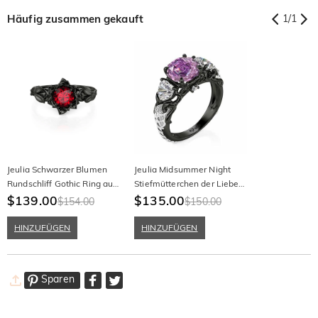
Häufig zusammen gekauft
1
/
1
Jeulia Schwarzer Blumen
Jeulia Midsummer Night
Rundschliff Gothic Ring aus
Stiefmütterchen der Liebe
Sterling Silber
$139.00
Dreisteiniger Lilafarbener
$135.00
$154.00
$150.00
Rose Ring
HINZUFÜGEN
HINZUFÜGEN
Sparen