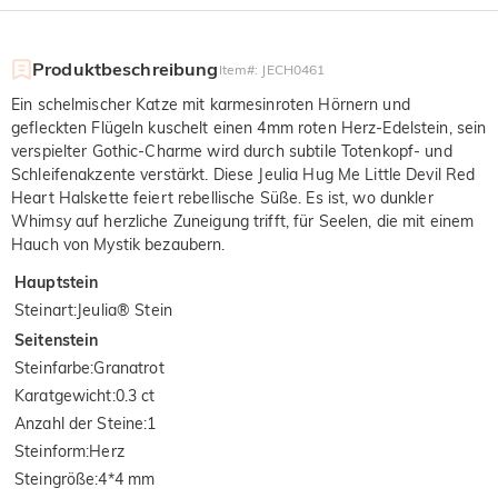
Produktbeschreibung
Item#
:
JECH0461
Ein schelmischer Katze mit karmesinroten Hörnern und
gefleckten Flügeln kuschelt einen 4mm roten Herz-Edelstein, sein
verspielter Gothic-Charme wird durch subtile Totenkopf- und
Schleifenakzente verstärkt. Diese Jeulia Hug Me Little Devil Red
Heart Halskette feiert rebellische Süße. Es ist, wo dunkler
Whimsy auf herzliche Zuneigung trifft, für Seelen, die mit einem
Hauch von Mystik bezaubern.
Hauptstein
Steinart
:
Jeulia® Stein
Seitenstein
Steinfarbe
:
Granatrot
Karatgewicht
:
0.3 ct
Anzahl der Steine
:
1
Steinform
:
Herz
Steingröße
:
4*4 mm