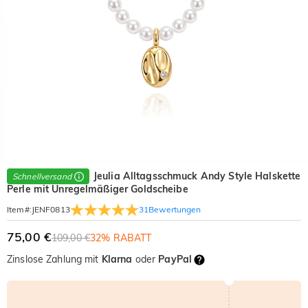
Jeulia Alltagsschmuck Andy Style Halskette
Schnellversand
Perle mit Unregelmäßiger Goldscheibe
31
Bewertungen
Item#
:
JENF0813
75,00 €
109,00 €
32% RABATT
Zinslose Zahlung mit
Klarna
oder
PayPal