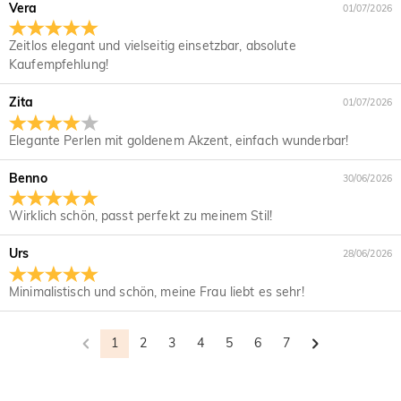
Wenn Sie nach Erhalt einer Bestellbestätigungs-E-Mail einen
Vera
01/07/2026
Wie ändere ich die Währung?
Fehler bei Ihrer Bestellung feststellen, wenden Sie sich bitte
an uns unter service@de.jeulia.com. Wir werden Ihnen dabei
In unserem Menü sehen Sie ein Währungs-Widget, in dem
Zeitlos elegant und vielseitig einsetzbar, absolute
Welche Zahlungsmethoden akzeptieren Sie?
weiterhelfen.
Sie die Währung in eine der folgenden ändern können: USD,
Kaufempfehlung!
CAD, EUR, GBP, MXN, AUD, NZD, PHP, SGD.
Wir akzeptieren PayPal Express, PayPal Credit und alle
Wie sichern Sie meine Zahlungsinformationen?
gängigen Kreditkarten.
Zita
01/07/2026
Wir nehmen die Sicherheit sehr ernst und verarbeiten Ihre
Werden meine persönlichen Daten privat
Elegante Perlen mit goldenem Akzent, einfach wunderbar!
Zahlungsinformationen nicht selbst. Alle
gehalten?
Zahlungsangelegenheiten bei Jeulia werden von PayPal
Benno
erledigt.
30/06/2026
Wir sind voll und ganz dem Schutz Ihrer Privatsphäre
verpflichtet. Wir geben keine Informationen über unsere
Schmuck
Wirklich schön, passt perfekt zu meinem Stil!
Kunden oder Besucher an Dritte weiter, es sei denn, dies ist
Sind die Steine echte Diamanten?
Teil der Bereitstellung eines Dienstes für Sie - z.B. der
Urs
28/06/2026
Dienst, über den das Paket an Sie gesendet wird, Kredit-
Unser Steintyp ist Jeulia® Stone, eine hervorragende
und andere Sicherheitsüberprüfungen sowie
Wird dieser Schmuck meine Haut grün färben?
Alternative zu natürlichen Edelsteinen, da er für den Alltag
Minimalistisch und schön, meine Frau liebt es sehr!
Kundenrecherche und -profilierung, sofern wir Ihre
kratzfester ist. Im Gegensatz zu natürlichen Edelsteinen, die
Nein. Schmuck aus Kupfer kann die Haut grün färben. Unser
ausdrückliche Erlaubnis dazu haben. Für weitere
Verblasst bei Ihrem plattierten Schmuck im Laufe
mit großen Maschinen, Sprengstoffen und unter unsicheren
Schmuck besteht hingegen aus 925er Sterlingsilber und die
Informationen lesen Sie bitte unsere
der Zeit die Farbe?
Arbeitsbedingungen aus der Erde gewonnen werden, wurde
1
2
3
4
5
6
7
Qualität wurde von der International Institution SGS
Datenschutzbestimmungen.
der Jeulia® Stone so entwickelt, dass er langlebiger ist,
überprüft.
Wir haben einen strengen Qualitätskontrollprozess, um die
bessere optische Eigenschaften als ein Diamant aufweist
Qualität aller unserer Schmuckstücke sicherzustellen.
Lieferung & Rückgabe
und gleichzeitig den ethischen Umweltschutzstandards