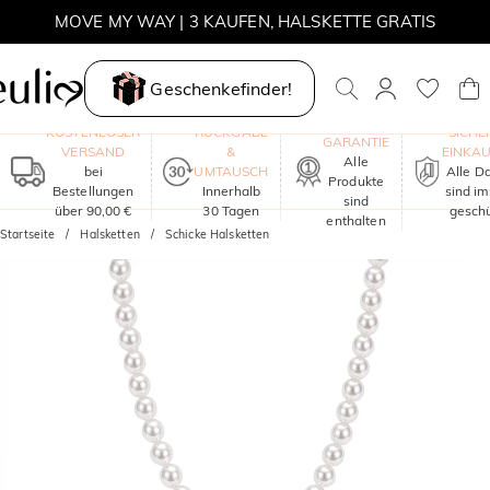
MOVE MY WAY | 3 KAUFEN, HALSKETTE GRATIS
Geschenkefinder!
EIN JAHR
KOSTENLOSER
RÜCKGABE
SICHE
GARANTIE
VERSAND
&
EINKA
Alle
bei
UMTAUSCH
Alle D
Produkte
Bestellungen
Innerhalb
sind i
sind
über 90,00 €
30 Tagen
geschü
enthalten
Startseite
Halsketten
Schicke Halsketten