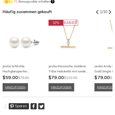
75
Bonuspunkte erhalten
1
×
Häufig zusammen gekauft
1
/
10
32%
RABATT
Jeulia Schlichte
Jeulia Klassische Goldene
Jeulia Andy St
Hochglanzperlen
T-Bar Halskette mit rundem
Gold Single P
Ohrstecker
$59.00
Schliffstein
$79.00
Halskette
$79.00
$79.00
$115.00
$1
HINZUFÜGEN
HINZUFÜGEN
HINZUFÜG
Sparen