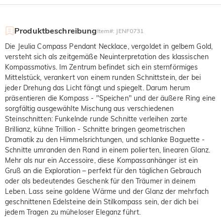
Produktbeschreibung
Item#
:
JENF0731
Die Jeulia Compass Pendant Necklace, vergoldet in gelbem Gold,
versteht sich als zeitgemäße Neuinterpretation des klassischen
Kompassmotivs. Im Zentrum befindet sich ein sternförmiges
Mittelstück, verankert von einem runden Schnittstein, der bei
jeder Drehung das Licht fängt und spiegelt. Darum herum
präsentieren die Kompass - "Speichen" und der äußere Ring eine
sorgfältig ausgewählte Mischung aus verschiedenen
Steinschnitten: Funkelnde runde Schnitte verleihen zarte
Brillianz, kühne Trillion - Schnitte bringen geometrischen
Dramatik zu den Himmelsrichtungen, und schlanke Baguette -
Schnitte umranden den Rand in einem polierten, linearen Glanz.
Mehr als nur ein Accessoire, diese Kompassanhänger ist ein
Gruß an die Exploration – perfekt für den täglichen Gebrauch
oder als bedeutendes Geschenk für den Träumer in deinem
Leben. Lass seine goldene Wärme und der Glanz der mehrfach
geschnittenen Edelsteine dein Stilkompass sein, der dich bei
jedem Tragen zu müheloser Eleganz führt.