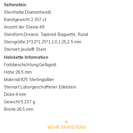
Seitenstein
Steinfarbe
:
Diamantweiß
Karatgewicht
:
2.357 ct
Anzahl der Steine
:
49
Steinform
:
Dreieck, Tapered Baguette, Rund
Steingröße
:
3*3,2*1.25*1,1.0,1.25,2.5 mm
Steinart
:
Jeulia® Stein
Halskette Information
Farbbeschichtung
:
Gelbgold
Höhe
:
26.5 mm
Material
:
925 Sterlingsilber
Steinart
:
Laborgeschaffener Edelstein
Dicke
:
4 mm
Gewicht
:
5.237 g
Breite
:
26.5 mm
Von der internationalen Institution
MEHR ERWEITERN