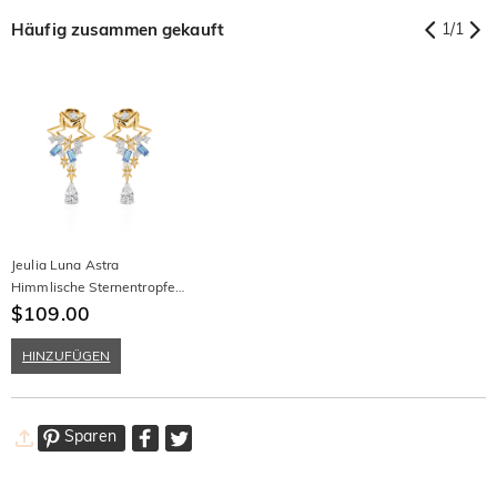
Häufig zusammen gekauft
1
/
1
Jeulia Luna Astra
Himmlische Sternentropfen
Hängeohrringe
$109.00
HINZUFÜGEN
Sparen