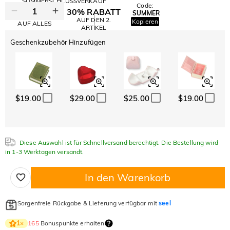
SOMMERSCHLUSSVERKAUF
Code:
30% RABATT
SUMMER
10% RABATT
AUF DEN 2.
Kopieren
AUF ALLES
ARTIKEL
Geschenkzubehör Hinzufügen
$19.00
$29.00
$25.00
$19.00
Diese Auswahl ist für Schnellversand berechtigt. Die Bestellung wird
in 1-3 Werktagen versandt.
In den Warenkorb
Sorgenfreie Rückgabe & Lieferung verfügbar mit
seel
165
Bonuspunkte erhalten
1
×