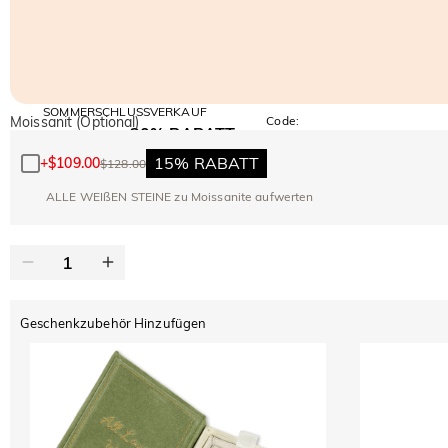
SOMMERSCHLUSSVERKAUF
Moissanit (Optional)
Code:
30% RABATT
SUMMER
10% RABATT
AUF DEN 2.
Kopieren
AUF ALLES
15% RABATT
+
$109.00
$128.00
ARTIKEL
ALLE WEIßEN STEINE zu Moissanite aufwerten
Geschenkzubehör Hinzufügen