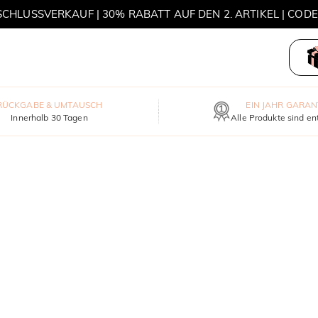
HLUSSVERKAUF | 30% RABATT AUF DEN 2. ARTIKEL | COD
MOVE MY WAY | 3 KAUFEN, HALSKETTE GRATIS
RÜCKGABE & UMTAUSCH
EIN JAHR GARAN
Innerhalb 30 Tagen
Alle Produkte sind en