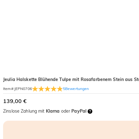
Jeulia Halskette Blühende Tulpe mit Rosafarbenem Stein aus Ste
5
Bewertungen
Item#
:
JEPN0706
139,00 €
Zinslose Zahlung mit
Klarna
oder
PayPal