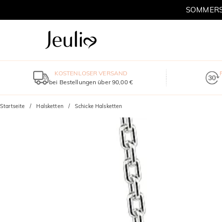
SOMMERSC
KOSTENLOSER VERSAND
bei Bestellungen über 90,00 €
Startseite
Halsketten
Schicke Halsketten