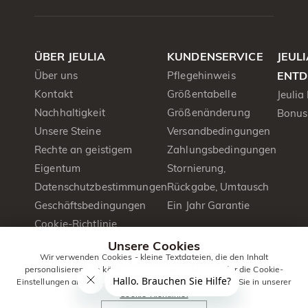
ÜBER JEULIA
KUNDENSERVICE
JEUL
Über uns
Pflegehinweis
ENTD
Kontakt
Größentabelle
Jeulia
Nachhaltigkeit
Größenänderung
Bonus
Unsere Steine
Versandbedingungen
Rechte an geistigem
Zahlungsbedingungen
Eigentum
Stornierung,
Datenschutzbestimmungen
Rückgabe, Umtausch
Geschäftsbedingungen
Ein Jahr Garantie
Cookie-Richtlinie
Presse&PR
Unsere Cookies
Wir verwenden Cookies - kleine Textdateien, die den Inhalt
Produktbroschüre
personalisieren. Sie können alle Cookies zulassen oder die Cookie-
Einstellungen anpassen. Weitere Informationen erhalten Sie in unserer
Cookie-Richtlinie.
© 2014 -
Jeulia
. Alle Rechte