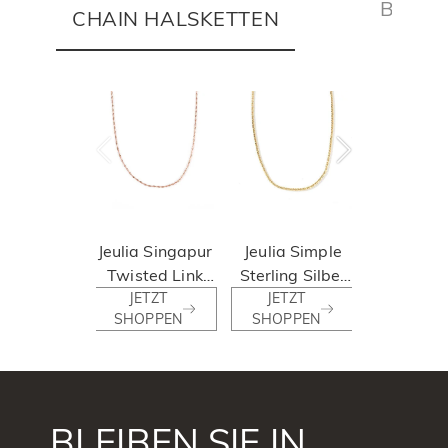
BLUME
CHAIN HALSKETTEN
HA
34%
R
Jeulia Singapur
Jeulia Simple
Jeuli
Twisted Link
Sterling Silber
Einzigar
Sterling Silber
JETZT
Kastenkette
JETZT
Design St
JETZT
SHOPPEN
SHOPPEN
SHOPP
Kette Halskette
Halskette
Silbe
Gliederk
Halske
BLEIBEN SIE IN