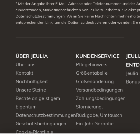
* Mit der Angabe Ihrer E-Mail-Adresse oder Telefonnummer und der A
einverstanden, Marketingnachrichten von Jeulia zu erhalten. Sie akzep
Datenschutzbestimmungen
. Wenn Sie keine Nachrichten mehr erhalt
entsprechenden Link, um die Option zu deaktivieren oder wenden Sie 
ÜBER JEULIA
KUNDENSERVICE
JEUL
Über uns
Pflegehinweis
ENTD
Kontakt
Größentabelle
Jeulia
Nachhaltigkeit
Größenänderung
Bonus
Unsere Steine
Versandbedingungen
Rechte an geistigem
Zahlungsbedingungen
Eigentum
Stornierung,
Datenschutzbestimmungen
Rückgabe, Umtausch
Geschäftsbedingungen
Ein Jahr Garantie
Cookie-Richtlinie