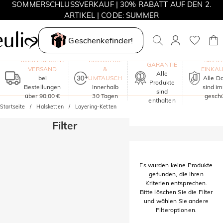
SOMMERSCHLUSSVERKAUF | 30% RABATT AUF DEN 2.
ARTIKEL | CODE: SUMMER
MOVE MY WAY | 3 KAUFEN, HALSKETTE GRATIS
Geschenkefinder!
EIN JAHR
KOSTENLOSER
RÜCKGABE
SICHE
GARANTIE
VERSAND
&
EINKA
Alle
bei
UMTAUSCH
Alle D
Produkte
Bestellungen
Innerhalb
sind i
sind
über 90,00 €
30 Tagen
geschü
enthalten
Startseite
Halsketten
Layering-Ketten
Filter
Es wurden keine Produkte
gefunden, die Ihren
Kriterien entsprechen.
Bitte löschen Sie die Filter
und wählen Sie andere
Filteroptionen.