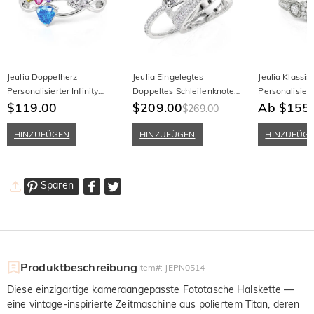
Jeulia Doppelherz
Jeulia Eingelegtes
Jeulia Klassis
Personalisierter Infinity
Doppeltes Schleifenknoten
Personalisiert
Geburtsstein Ring
$119.00
Puzzle Ring Set 2 Stück
$209.00
Stein Memoir
Ab $155
$269.00
HINZUFÜGEN
HINZUFÜGEN
HINZUFÜG
Sparen
Produktbeschreibung
Item#
:
JEPN0514
Diese einzigartige kameraangepasste Fototasche Halskette —
eine vintage-inspirierte Zeitmaschine aus poliertem Titan, deren