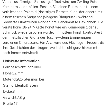
Verschlussförmiges Schloss geöffnet wird, um Zwilling-Foto-
Kammern zu enthüllen. Passen Sie einen Rahmen mit einem
verblichenen Polaroid (Nostalgies Bernstein) an, der andere mit
einem frischen Snapshot (Morgens Blaupause), während
Gravierte Filmstreifen Ränder Ihre Geheimnisse Bewachen. Die
verstellbare 18-24 "-Kette hängt wie ein Kameragurt, der zu
Schmuck wiedergeboren wurde, ihr mattem Finish kontrastiert
den metallischen Glanz der Tasche—denn Erinnerungen
verdienen Chiaroscuro. Für Archivare des Flüchtigen: Frauen, die
ihre Geschichten dort tragen, wo Licht nicht ganz hinkommt,
doch immer entwickelt.
Halskette Information
Farbbeschichtung
:
Silber
Höhe
:
12 mm
Material
:
925 Sterlingsilber
Steinart
:
Jeulia® Stein
Dicke
:
8 mm
Gewicht
:
7.8 g
Breite
:
17 mm