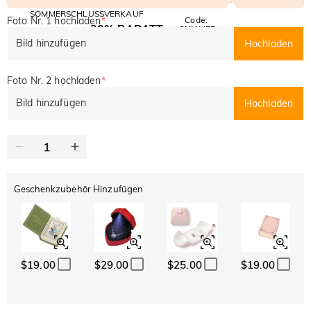
SOMMERSCHLUSSVERKAUF
Foto Nr. 1 hochladen
*
Code:
30% RABATT
SUMMER
10% RABATT
AUF DEN 2.
Kopieren
Bild hinzufügen
Hochladen
AUF ALLES
ARTIKEL
Foto Nr. 2 hochladen
*
Bild hinzufügen
Hochladen
Geschenkzubehör Hinzufügen
$19.00
$29.00
$25.00
$19.00