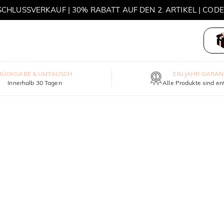
HLUSSVERKAUF | 30% RABATT AUF DEN 2. ARTIKEL | COD
MOVE MY WAY | 3 KAUFEN, HALSKETTE GRATIS
RÜCKGABE & UMTAUSCH
EIN JAHR GARAN
Innerhalb 30 Tagen
Alle Produkte sind en