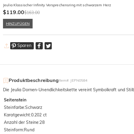
Jeulia Klassischer Infinity Versprechensring mit schwarzem Herz
$119.00
$163.00
HINZUFÜGEN
Sparen
Produktbeschreibung
Item#
:
JEPN0584
Die Jeulia Dornen-Unendlichkeitskette vereint Symbolkraft und Sti
Seitenstein
Steinfarbe
:
Schwarz
Karatgewicht
:
0.202 ct
Anzahl der Steine
:
28
Steinform
:
Rund