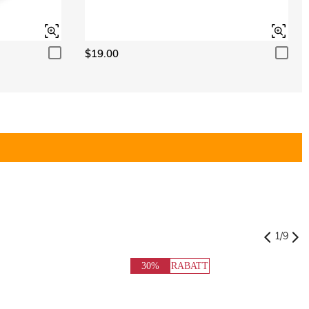
$19.00
1
/
9
30%
RABATT