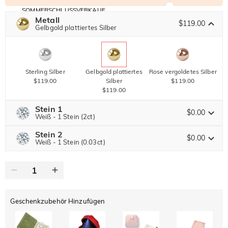
SOMMERSCHLUSSVERKAUF
Code:
Metall
30% RABATT
SUMMER
$119.00
10% RABATT
Gelbgold plattiertes Silber
AUF DEN 2.
Kopieren
AUF ALLES
ARTIKEL
Sterling Silber
Gelbgold plattiertes
Rose vergoldetes Silber
$119.00
Silber
$119.00
$119.00
Stein 1
$0.00
Weiß - 1 Stein (2ct)
Stein 2
Jeulia Edelstein
$0.00
Weiß - 1 Stein (0.03ct)
Jeulia Edelstein
Moissanit
Braun
$357.00 JETZT
30% RABATT
ENDET IN
00 : 18 : 26 : 51
$510.00
$60.00
Jeulia Stein
Geschenkzubehör Hinzufügen
Moissanit
Braun
$77.00 JETZT
10% RABATT
ENDET IN
00 : 18 : 26 : 51
$85.00
$30.00
Jeulia Stein