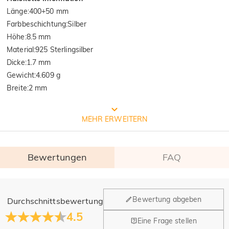
Länge
:
400+50 mm
Farbbeschichtung
:
Silber
Höhe
:
8.5 mm
Material
:
925 Sterlingsilber
Dicke
:
1.7 mm
Gewicht
:
4.609 g
Breite
:
2 mm
Prozess der Schmuckherstellung
MEHR ERWEITERN
Bewertungen
FAQ
Allgemein
Bewertung abgeben
Durchschnittsbewertung
Wo befindet sich Ihr Unternehmen?
4.5
Eine Frage stellen
Unser Hauptbüro befindet sich in Los Angeles, Kalifornien,