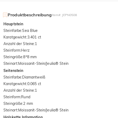
Produktbeschreibung
Item#
:
JEPN0508
Hauptstein
Steinfarbe
:
Sea Blue
Karatgewicht
:
3.401 ct
Anzahl der Steine
:
1
Steinform
:
Herz
Steingröße
:
8*8 mm
Steinart
:
Moissanit-Stein/Jeulia® Stein
Seitenstein
Steinfarbe
:
Diamantweiß
Karatgewicht
:
0.065 ct
Anzahl der Steine
:
1
Steinform
:
Rund
Steingröße
:
2 mm
Steinart
:
Moissanit-Stein/Jeulia® Stein
Halskette Information