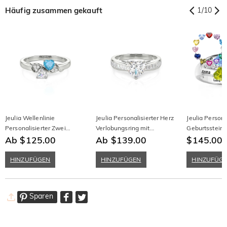
Häufig zusammen gekauft
1
/
10
Jeulia Wellenlinie
Jeulia Personalisierter Herz
Jeulia Persona
Personalisierter Zwei
Verlobungsring mit
Geburtsstein 
Herzen Versprechensring
Ab $125.00
Smaragdschliff Band
Ab $139.00
Verlobungsrin
$145.00
Namensgravu
HINZUFÜGEN
HINZUFÜGEN
HINZUFÜG
Sparen