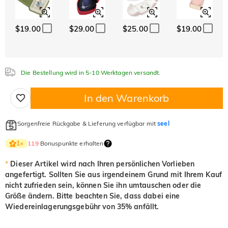
Weiß
Granatrot
Amethystviolett
$0.00
$0.00
$0.00
$19.00
$29.00
$25.00
$19.00
Weiß
Granatrot
Amethystviolett
$0.00
$0.00
$0.00
Aquamarinblau
Smaragdgrün
Fancy-Rosa
$0.00
$0.00
$0.00
Die Bestellung wird in 5-10 Werktagen versandt.
Aquamarinblau
Smaragdgrün
Fancy-Rosa
$0.00
$0.00
$0.00
In den Warenkorb
Fuchsienrot
Peridotgrün
Saphirblau
$0.00
$0.00
$0.00
Sorgenfreie Rückgabe & Lieferung verfügbar mit
seel
Fuchsienrot
Peridotgrün
Saphirblau
$0.00
$0.00
$0.00
119
Bonuspunkte erhalten
1
×
Onyx-Schwarz
Fancy Gelb
*
Dieser Artikel wird nach Ihren persönlichen Vorlieben
$0.00
$0.00
angefertigt. Sollten Sie aus irgendeinem Grund mit Ihrem Kauf
Onyx-Schwarz
Fancy Gelb
nicht zufrieden sein, können Sie ihn umtauschen oder die
$0.00
$0.00
Größe ändern. Bitte beachten Sie, dass dabei eine
Wiedereinlagerungsgebühr von 35% anfällt.