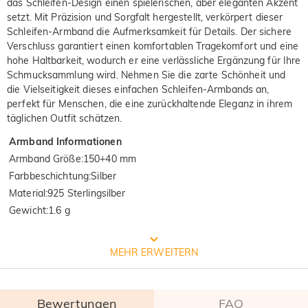
das Schleifen-Design einen spielerischen, aber eleganten Akzent
setzt. Mit Präzision und Sorgfalt hergestellt, verkörpert dieser
Schleifen-Armband die Aufmerksamkeit für Details. Der sichere
Verschluss garantiert einen komfortablen Tragekomfort und eine
hohe Haltbarkeit, wodurch er eine verlässliche Ergänzung für Ihre
Schmucksammlung wird. Nehmen Sie die zarte Schönheit und
die Vielseitigkeit dieses einfachen Schleifen-Armbands an,
perfekt für Menschen, die eine zurückhaltende Eleganz in ihrem
täglichen Outfit schätzen.
Armband Informationen
Armband Größe
:
150+40 mm
Farbbeschichtung
:
Silber
Material
:
925 Sterlingsilber
Gewicht
:
1.6 g
Prozess der Schmuckherstellung
MEHR ERWEITERN
Bewertungen
FAQ