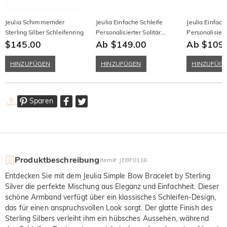
Jeulia Schimmernder
Jeulia Einfache Schleife
Jeulia Einfach
Sterling Silber Schleifenring
Personalisierter Solitär
Personalisiert
$145.00
Verlobungsring
Ab $149.00
Versprechensr
Ab $109
Halber Ewigke
HINZUFÜGEN
HINZUFÜGEN
HINZUFÜG
Sparen
Produktbeschreibung
Item#
:
JEBF0116
Entdecken Sie mit dem Jeulia Simple Bow Bracelet by Sterling
Silver die perfekte Mischung aus Eleganz und Einfachheit. Dieser
schöne Armband verfügt über ein klassisches Schleifen-Design,
das für einen anspruchsvollen Look sorgt. Der glatte Finish des
Sterling Silbers verleiht ihm ein hübsches Aussehen, während