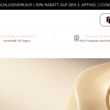
HLUSSVERKAUF | 30% RABATT AUF DEN 2. ARTIKEL | COD
MOVE MY WAY | 3 KAUFEN, HALSKETTE GRATIS
RÜCKGABE & UMTAUSCH
EIN JAHR GARAN
Innerhalb 30 Tagen
Alle Produkte sind en