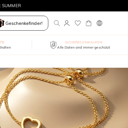
E: SUMMER
Geschenkefinder!
TIE
SICHERES EINKAUFEN
thalten
Alle Daten sind immer geschützt