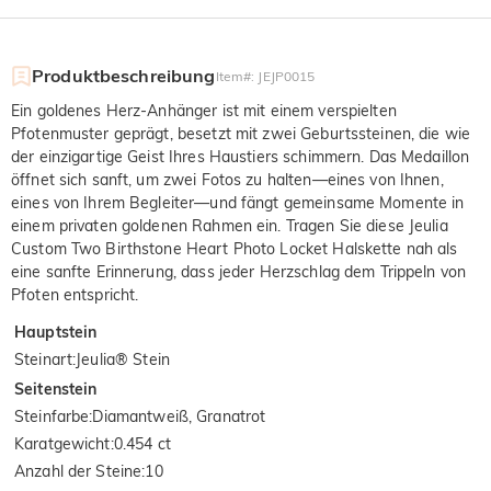
Produktbeschreibung
Item#
:
JEJP0015
Ein goldenes Herz-Anhänger ist mit einem verspielten
Pfotenmuster geprägt, besetzt mit zwei Geburtssteinen, die wie
der einzigartige Geist Ihres Haustiers schimmern. Das Medaillon
öffnet sich sanft, um zwei Fotos zu halten—eines von Ihnen,
eines von Ihrem Begleiter—und fängt gemeinsame Momente in
einem privaten goldenen Rahmen ein. Tragen Sie diese Jeulia
Custom Two Birthstone Heart Photo Locket Halskette nah als
eine sanfte Erinnerung, dass jeder Herzschlag dem Trippeln von
Pfoten entspricht.
Hauptstein
Steinart
:
Jeulia® Stein
Seitenstein
Steinfarbe
:
Diamantweiß, Granatrot
Karatgewicht
:
0.454 ct
Anzahl der Steine
:
10