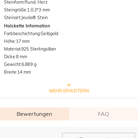
Steinform
:
Rund, Herz
Steingröße
:
1.0,3*3 mm
Steinart
:
Jeulia® Stein
Halskette Information
Farbbeschichtung
:
Gelbgold
Höhe
:
17 mm
Material
:
925 Sterlingsilber
Dicke
:
8 mm
Gewicht
:
6.889 g
Breite
:
14 mm
Prozess der Schmuckherstellung
MEHR ERWEITERN
Bewertungen
FAQ
Allgemein