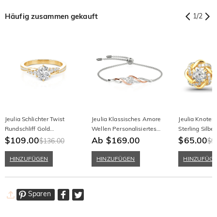
Häufig zusammen gekauft
1
/
2
Jeulia Schlichter Twist
Jeulia Klassisches Amore
Jeulia Knoten
Rundschliff Gold
Wellen Personalisiertes
Sterling Silbe
Versprechensring aus
$109.00
Armband
Ab $169.00
$65.00
$136.00
$9
Sterling Silber
HINZUFÜGEN
HINZUFÜGEN
HINZUFÜG
Sparen