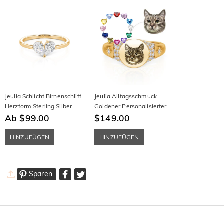
Jeulia Schlicht Birnenschliff
Jeulia Alltagsschmuck
Herzform Sterling Silber
Goldener Personalisierter
Ring
Ab $99.00
Siegelring mit Haustierfoto
$149.00
und Geburtsstein
HINZUFÜGEN
HINZUFÜGEN
Sparen