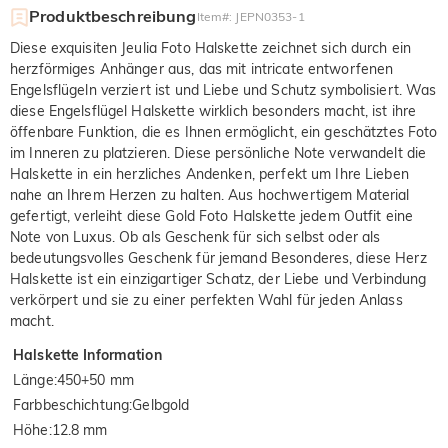
Produktbeschreibung
Item#
:
JEPN0353-1
Diese exquisiten Jeulia Foto Halskette zeichnet sich durch ein
herzförmiges Anhänger aus, das mit intricate entworfenen
Engelsflügeln verziert ist und Liebe und Schutz symbolisiert. Was
diese Engelsflügel Halskette wirklich besonders macht, ist ihre
öffenbare Funktion, die es Ihnen ermöglicht, ein geschätztes Foto
im Inneren zu platzieren. Diese persönliche Note verwandelt die
Halskette in ein herzliches Andenken, perfekt um Ihre Lieben
nahe an Ihrem Herzen zu halten. Aus hochwertigem Material
gefertigt, verleiht diese Gold Foto Halskette jedem Outfit eine
Note von Luxus. Ob als Geschenk für sich selbst oder als
bedeutungsvolles Geschenk für jemand Besonderes, diese Herz
Halskette ist ein einzigartiger Schatz, der Liebe und Verbindung
verkörpert und sie zu einer perfekten Wahl für jeden Anlass
macht.
Halskette Information
Länge
:
450+50 mm
Farbbeschichtung
:
Gelbgold
Höhe
:
12.8 mm