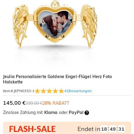
Jeulia Personalisierte Goldene Engel-Flügel Herz Foto
Halskette
41
Bewertungen
Item#
:
JEPN0353-1
145,00 €
199,00 €
28% RABATT
Zinslose Zahlung mit
Klarna
oder
PayPal
:
:
Endet in
18
49
30