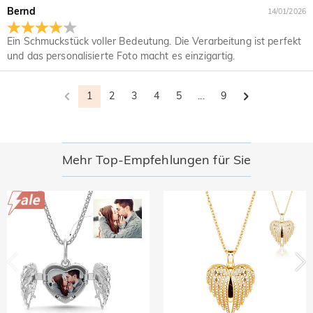
ursprüngliches Konto gutgeschrieben. Werbegeschenke
Bernd
dem Liefertermin gegen Rückerstattung zurücksenden.
14/01/2026
müssen auch mit Ihrem zurückgegebenen Artikel
Wenn Sie mehr wissen möchten, besuchen Sie bitte unsere
zurückgesandt werden.
30-tägiges Rückgaberecht.
Ein Schmuckstück voller Bedeutung. Die Verarbeitung ist perfekt
und das personalisierte Foto macht es einzigartig.
1
2
3
4
5
...
9
Mehr Top-Empfehlungen für Sie