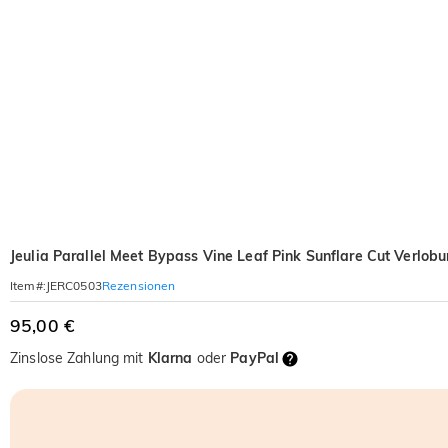
Jeulia Parallel Meet Bypass Vine Leaf Pink Sunflare Cut Verlob
Rezensionen
Item#
:
JERC0503
95,00 €
Zinslose Zahlung mit
Klarna
oder
PayPal