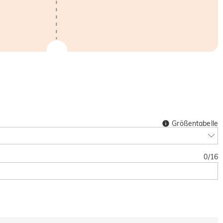
Größentabelle
0
/
16