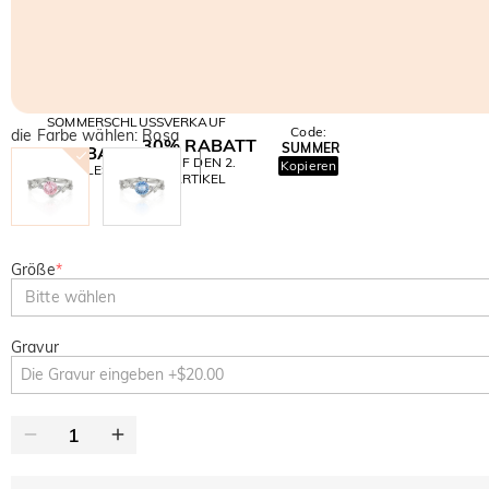
SOMMERSCHLUSSVERKAUF
Code:
die Farbe wählen: Rosa
30% RABATT
SUMMER
10% RABATT
AUF DEN 2.
Kopieren
AUF ALLES
ARTIKEL
Größe
*
Bitte wählen
Gravur