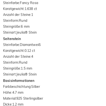
Steinfarbe
:
Fancy Rosa
Karatgewicht
:
1.638 ct
Anzahl der Steine
:
1
Steinform
:
Rund
Steingröße
:
6 mm
Steinart
:
Jeulia® Stein
Seitenstein
Steinfarbe
:
Diamantweiß
Karatgewicht
:
0.12 ct
Anzahl der Steine
:
4
Steinform
:
Rund
Steingröße
:
1.5 mm
Steinart
:
Jeulia® Stein
Basisinformationen
Farbbeschichtung
:
Silber
Höhe
:
4.7 mm
Material
:
925 Sterlingsilber
Dicke
:
1.2 mm