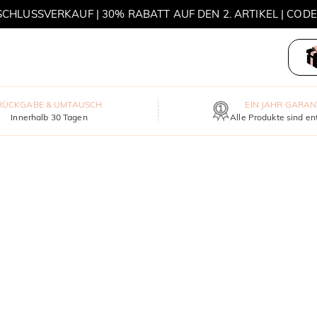
HLUSSVERKAUF | 30% RABATT AUF DEN 2. ARTIKEL | COD
MOVE MY WAY | 3 KAUFEN, HALSKETTE GRATIS
RÜCKGABE & UMTAUSCH
EIN JAHR GARAN
Innerhalb 30 Tagen
Alle Produkte sind en