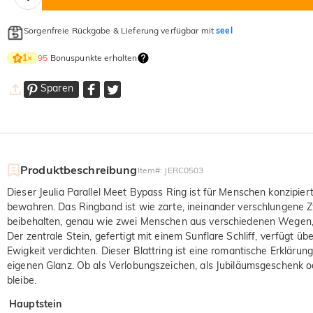
Sorgenfreie Rückgabe & Lieferung verfügbar mit
seel
95
Bonuspunkte erhalten
1
×
Sparen
Produktbeschreibung
Item#
:
JERC0503
Dieser Jeulia Parallel Meet Bypass Ring ist für Menschen konzipier
bewahren. Das Ringband ist wie zarte, ineinander verschlungene Z
beibehalten, genau wie zwei Menschen aus verschiedenen Wegen, die
Der zentrale Stein, gefertigt mit einem Sunflare Schliff, verfügt 
Ewigkeit verdichten. Dieser Blattring ist eine romantische Erklär
eigenen Glanz. Ob als Verlobungszeichen, als Jubiläumsgeschenk oder
bleibe.
Hauptstein