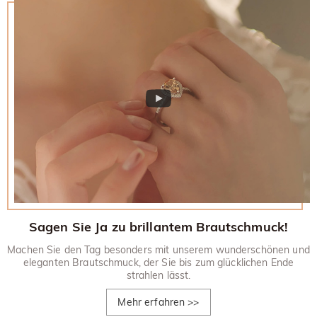
zurückgesandt werden.
30-tägiges Rückgaberecht.
Sagen Sie Ja zu brillantem Brautschmuck!
Machen Sie den Tag besonders mit unserem wunderschönen und
eleganten Brautschmuck, der Sie bis zum glücklichen Ende
strahlen lässt.
Mehr erfahren
>>