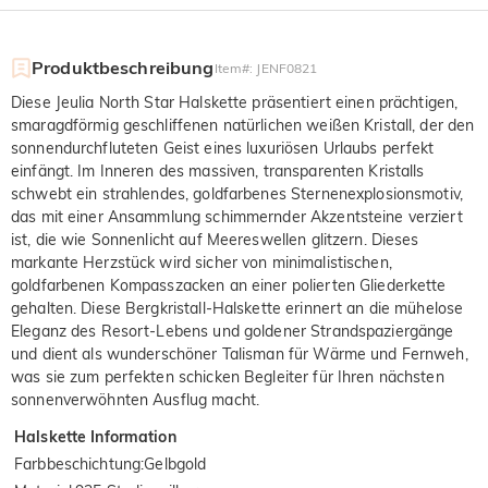
Produktbeschreibung
Item#
:
JENF0821
Diese Jeulia North Star Halskette präsentiert einen prächtigen,
smaragdförmig geschliffenen natürlichen weißen Kristall, der den
sonnendurchfluteten Geist eines luxuriösen Urlaubs perfekt
einfängt. Im Inneren des massiven, transparenten Kristalls
schwebt ein strahlendes, goldfarbenes Sternenexplosionsmotiv,
das mit einer Ansammlung schimmernder Akzentsteine verziert
ist, die wie Sonnenlicht auf Meereswellen glitzern. Dieses
markante Herzstück wird sicher von minimalistischen,
goldfarbenen Kompasszacken an einer polierten Gliederkette
gehalten. Diese Bergkristall-Halskette erinnert an die mühelose
Eleganz des Resort-Lebens und goldener Strandspaziergänge
und dient als wunderschöner Talisman für Wärme und Fernweh,
was sie zum perfekten schicken Begleiter für Ihren nächsten
sonnenverwöhnten Ausflug macht.
Halskette Information
Farbbeschichtung
:
Gelbgold