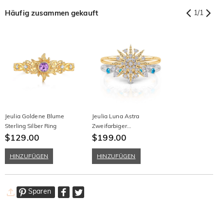
Häufig zusammen gekauft
1
/
1
Jeulia Goldene Blume
Jeulia Luna Astra
Sterling Silber Ring
Zweifarbiger
$129.00
Sternenausbruch Puzzle
$199.00
Ringset Sterling Silber
HINZUFÜGEN
HINZUFÜGEN
Sparen