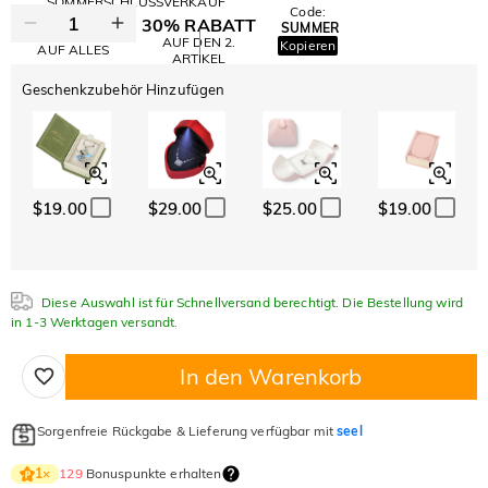
SOMMERSCHLUSSVERKAUF
Code:
30% RABATT
SUMMER
10% RABATT
AUF DEN 2.
Kopieren
AUF ALLES
ARTIKEL
Geschenkzubehör Hinzufügen
$19.00
$29.00
$25.00
$19.00
Diese Auswahl ist für Schnellversand berechtigt. Die Bestellung wird
in 1-3 Werktagen versandt.
In den Warenkorb
Sorgenfreie Rückgabe & Lieferung verfügbar mit
seel
129
Bonuspunkte erhalten
1
×