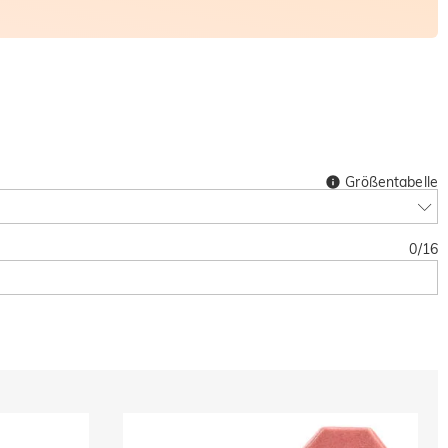
Größentabelle
0
/
16