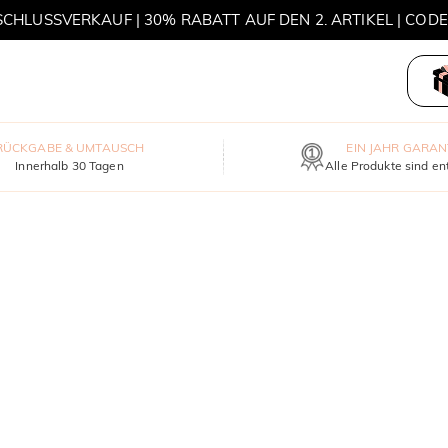
HLUSSVERKAUF | 30% RABATT AUF DEN 2. ARTIKEL | COD
MOVE MY WAY | 3 KAUFEN, HALSKETTE GRATIS
RÜCKGABE & UMTAUSCH
EIN JAHR GARAN
Innerhalb 30 Tagen
Alle Produkte sind en