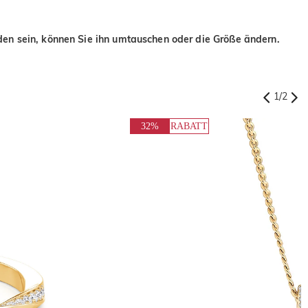
eden sein, können Sie ihn umtauschen oder die Größe ändern.
1
/
2
32%
RABATT