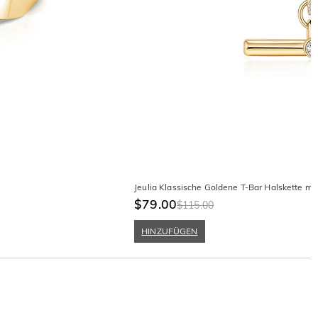
Jeulia Klassische Goldene T-Bar Halskette mit
$79.00
$115.00
HINZUFÜGEN