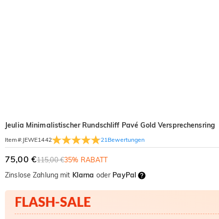
Jeulia Minimalistischer Rundschliff Pavé Gold Versprechensring
21
Bewertungen
Item#
:
JEWE1442
75,00 €
115,00 €
35% RABATT
Zinslose Zahlung mit
Klarna
oder
PayPal