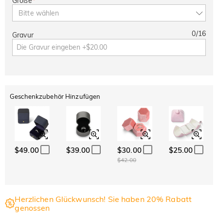
Größe
*
Bitte wählen
0
/
16
Gravur
Geschenkzubehör Hinzufügen
$49.00
$39.00
$30.00
$25.00
$42.00
Herzlichen Glückwunsch! Sie haben 20% Rabatt
genossen