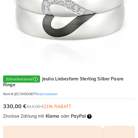
Jeulia Liebesform Sterling Silber Paare
Schnellversand
Ringe
Rezensionen
Item#
:
JECW0006T
330,00 €
414,00 €
21% RABATT
Zinslose Zahlung mit
Klarna
oder
PayPal