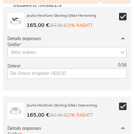
SOMMERSCHLUSSVERKAUF
Code:
30% RABATT
SUMMER
10% RABATT
Jeulia Herzform Sterling Silber Herrenring
AUF DEN 2.
Kopieren
AUF ALLES
ARTIKEL
165,00 €
207,00 €
21% RABATT
Details anpassen
Größe
*
Bitte wählen
0
/
16
Gravur
Jeulia Herzform Sterling Silber Damenring
165,00 €
207,00 €
21% RABATT
Details anpassen