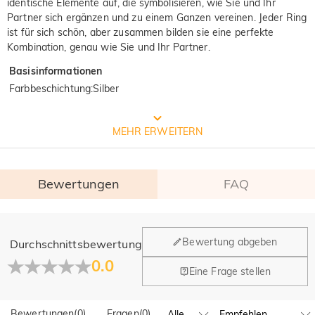
identische Elemente auf, die symbolisieren, wie Sie und Ihr
Partner sich ergänzen und zu einem Ganzen vereinen. Jeder Ring
ist für sich schön, aber zusammen bilden sie eine perfekte
Kombination, genau wie Sie und Ihr Partner.
Basisinformationen
Farbbeschichtung
:
Silber
Prozess der Schmuckherstellung
MEHR ERWEITERN
Bewertungen
FAQ
Allgemein
Bewertung abgeben
Durchschnittsbewertung
Wo befindet sich Ihr Unternehmen?
0.0
Eine Frage stellen
Unser Hauptbüro befindet sich in Los Angeles, Kalifornien,
Haben Sie Einzelhandelsstandorte?
während Design und Fertigung ihren Hauptsitz in Hongkong
(China) haben.
Bewertungen
(
0
)
Fragen
(
0
)
Ja! Wir betreiben derzeit ein Brand-Flagship-Geschäft in