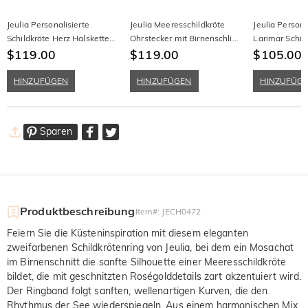
Jeulia Personalisierte
Jeulia Meeresschildkröte
Jeulia Persona
Schildkröte Herz Halskette
Ohrstecker mit Birnenschliff
Larimar Schil
mit Moosachat und
$119.00
Moosachat
$119.00
Halskette mi
$105.00
$
Geburtsstein
Geburtsstein
HINZUFÜGEN
HINZUFÜGEN
HINZUFÜG
Sparen
Produktbeschreibung
Item#
:
JECH0472
Feiern Sie die Küsteninspiration mit diesem eleganten
zweifarbenen Schildkrötenring von Jeulia, bei dem ein Mosachat
im Birnenschnitt die sanfte Silhouette einer Meeresschildkröte
bildet, die mit geschnitzten Roségolddetails zart akzentuiert wird.
Der Ringband folgt sanften, wellenartigen Kurven, die den
Rhythmus der See wiederspiegeln. Aus einem harmonischen Mix