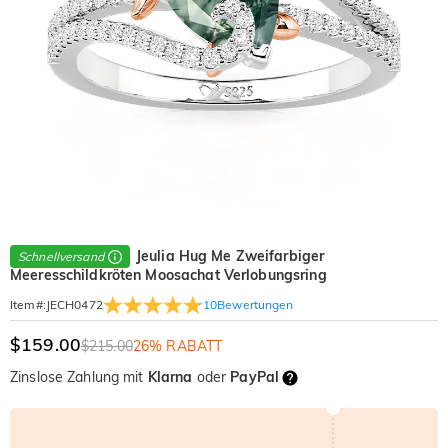
Jeulia Hug Me Zweifarbiger
Schnellversand
Meeresschildkröten Moosachat Verlobungsring
10
Bewertungen
Item#
:
JECH0472
$159.00
$215.00
26% RABATT
Zinslose Zahlung mit
Klarna
oder
PayPal