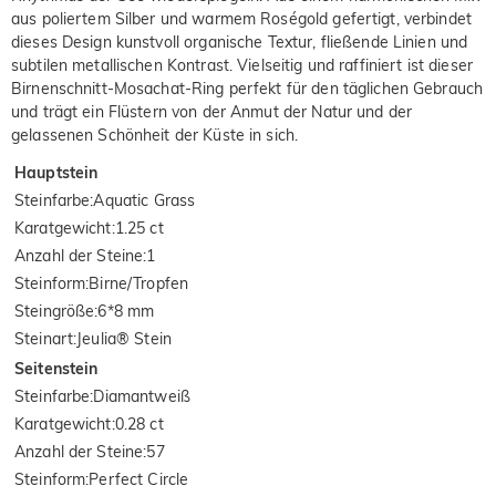
aus poliertem Silber und warmem Roségold gefertigt, verbindet
dieses Design kunstvoll organische Textur, fließende Linien und
subtilen metallischen Kontrast. Vielseitig und raffiniert ist dieser
Birnenschnitt-Mosachat-Ring perfekt für den täglichen Gebrauch
und trägt ein Flüstern von der Anmut der Natur und der
gelassenen Schönheit der Küste in sich.
Hauptstein
Steinfarbe
:
Aquatic Grass
Karatgewicht
:
1.25 ct
Anzahl der Steine
:
1
Steinform
:
Birne/Tropfen
Steingröße
:
6*8 mm
Steinart
:
Jeulia® Stein
Seitenstein
Steinfarbe
:
Diamantweiß
Karatgewicht
:
0.28 ct
Anzahl der Steine
:
57
Steinform
:
Perfect Circle