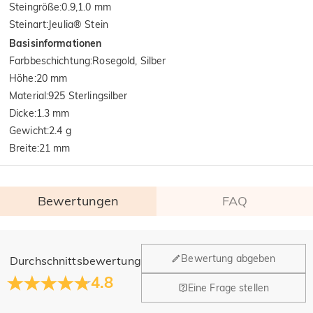
Steingröße
:
0.9,1.0 mm
Steinart
:
Jeulia® Stein
Basisinformationen
Farbbeschichtung
:
Rosegold, Silber
Höhe
:
20 mm
Material
:
925 Sterlingsilber
Dicke
:
1.3 mm
Gewicht
:
2.4 g
Breite
:
21 mm
Bewertungen
FAQ
Allgemein
Bewertung abgeben
Durchschnittsbewertung
Wo befindet sich Ihr Unternehmen?
4.8
Eine Frage stellen
Unser Hauptbüro befindet sich in Los Angeles, Kalifornien,
Haben Sie Einzelhandelsstandorte?