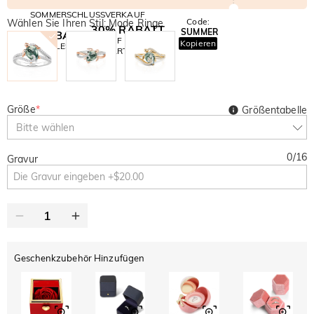
SOMMERSCHLUSSVERKAUF
Code:
Wählen Sie Ihren Stil: Mode Ringe
30% RABATT
SUMMER
10% RABATT
AUF DEN 2.
Kopieren
AUF ALLES
ARTIKEL
Größe
*
Größentabelle
Bitte wählen
0
/
16
Gravur
Geschenkzubehör Hinzufügen