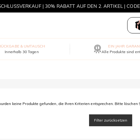
HLUSSVERKAUF | 30% RABATT AUF DEN 2. ARTIKEL | COD
MOVE MY WAY | 3 KAUFEN, HALSKETTE GRATIS
RÜCKGABE & UMTAUSCH
EIN JAHR GARAN
Innerhalb 30 Tagen
Alle Produkte sind en
urden keine Produkte gefunden, die Ihren Kriterien entsprechen. Bitte löschen S
Filter zurücksetzen