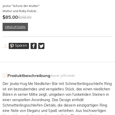
Jeulia "Schutz der Mutter"
Mutter und Baby Eisbär
Sterling Silber Halskette
$85.00
$155.00
HINZUFÜGEN
Sparen
Produktbeschreibung
Item#
:
JERC0440
Der Jeulia Hug Me Niedlicher Bär mit Schmetterlingsschleife Ring
ist ein bezauberndes und verspieltes Stück, das einen niedlichen
Bären in seiner Mitte zeigt, umgeben von funkelnden Steinen in
einer verspielten Anordnung. Das Design enthält
Schmetterlingsschleifen-Details, die diesem einzigartigen Ring
eine Note von Eleganz und Spaß verleihen. Aus hochwertigen