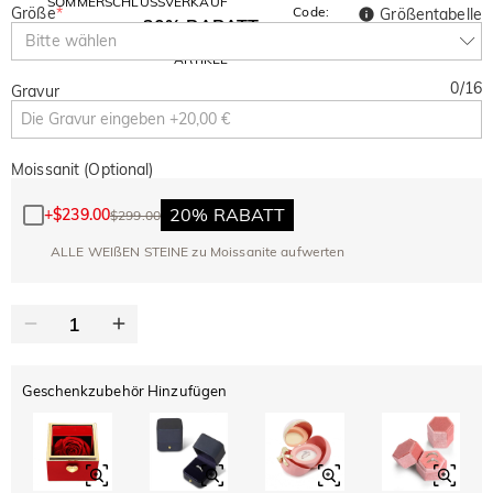
SOMMERSCHLUSSVERKAUF
Größe
*
Code:
Größentabelle
30% RABATT
SUMMER
10% RABATT
Bitte wählen
AUF DEN 2.
Kopieren
AUF ALLES
ARTIKEL
0
/
16
Gravur
Moissanit (Optional)
20% RABATT
+
$239.00
$299.00
ALLE WEIßEN STEINE zu Moissanite aufwerten
Geschenkzubehör Hinzufügen