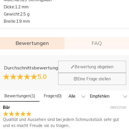
Dicke
:
1.2 mm
Gewicht
:
2.5 g
Breite
:
1.9 mm
Bewertungen
FAQ
Allgemein
Bewertung abgeben
Durchschnittsbewertung
Wo befindet sich Ihr Unternehmen?
5.0
Eine Frage stellen
Unser Hauptbüro befindet sich in Los Angeles, Kalifornien,
Haben Sie Einzelhandelsstandorte?
während Design und Fertigung ihren Hauptsitz in Hongkong
(China) haben.
Bewertungen
(
1
)
Fragen
(
0
)
Ja! Wir betreiben derzeit ein Brand-Flagship-Geschäft in
Spanien und einen Pop-up-Store in Singapur, wo Kunden vor
Bestellungen und Zahlungsbedingungen
Bär
08/01/2026
Ort einkaufen können. Wir werden unser globales
Wie kann ich meine Bestellung ändern, nachdem
Ladengeschäft weiter ausbauen—bleiben Sie gespannt!
Qualität und Aussehen sind bei jedem Schmuckstück sehr gut
meine Bestellung aufgegeben wurde?
und es macht Freude sie zu tragen..