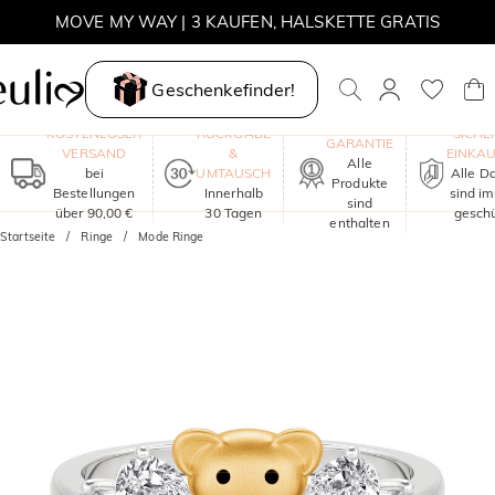
MOVE MY WAY | 3 KAUFEN, HALSKETTE GRATIS
Geschenkefinder!
EIN JAHR
KOSTENLOSER
RÜCKGABE
SICHE
GARANTIE
VERSAND
&
EINKA
Alle
bei
UMTAUSCH
Alle D
Produkte
Bestellungen
Innerhalb
sind i
sind
über 90,00 €
30 Tagen
geschü
enthalten
Startseite
Ringe
Mode Ringe