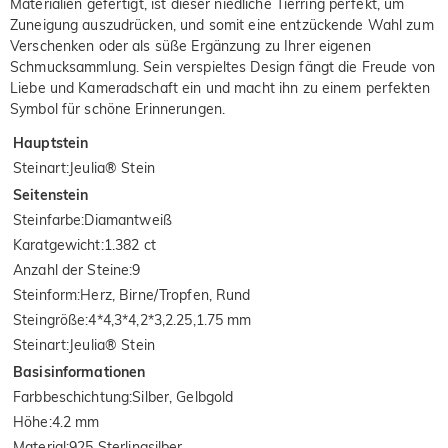
Materialien gefertigt, ist dieser niedliche Tierring perfekt, um
Zuneigung auszudrücken, und somit eine entzückende Wahl zum
Verschenken oder als süße Ergänzung zu Ihrer eigenen
Schmucksammlung. Sein verspieltes Design fängt die Freude von
Liebe und Kameradschaft ein und macht ihn zu einem perfekten
Symbol für schöne Erinnerungen.
Hauptstein
Steinart
:
Jeulia® Stein
Seitenstein
Steinfarbe
:
Diamantweiß
Karatgewicht
:
1.382 ct
Anzahl der Steine
:
9
Steinform
:
Herz, Birne/Tropfen, Rund
Steingröße
:
4*4,3*4,2*3,2.25,1.75 mm
Steinart
:
Jeulia® Stein
Basisinformationen
Farbbeschichtung
:
Silber, Gelbgold
Höhe
:
4.2 mm
Material
:
925 Sterlingsilber