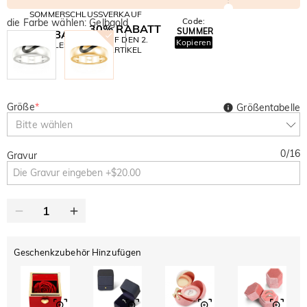
SOMMERSCHLUSSVERKAUF
Code:
die Farbe wählen: Gelbgold
30% RABATT
SUMMER
10% RABATT
AUF DEN 2.
Kopieren
AUF ALLES
ARTIKEL
Größe
*
Größentabelle
Bitte wählen
0
/
16
Gravur
Geschenkzubehör Hinzufügen