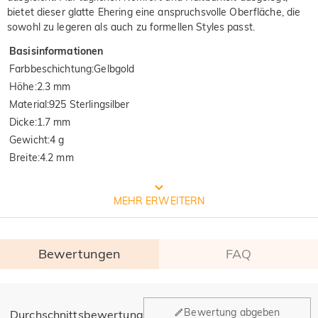
bietet dieser glatte Ehering eine anspruchsvolle Oberfläche, die
sowohl zu legeren als auch zu formellen Styles passt.
Basisinformationen
Farbbeschichtung
:
Gelbgold
Höhe
:
2.3 mm
Material
:
925 Sterlingsilber
Dicke
:
1.7 mm
Gewicht
:
4 g
Breite
:
4.2 mm
Prozess der Schmuckherstellung
MEHR ERWEITERN
Bewertungen
FAQ
Allgemein
Bewertung abgeben
Durchschnittsbewertung