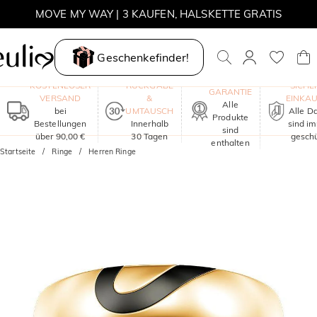
MOVE MY WAY | 3 KAUFEN, HALSKETTE GRATIS
Geschenkefinder!
EIN JAHR
KOSTENLOSER
RÜCKGABE
SICHE
GARANTIE
VERSAND
&
EINKA
Alle
bei
UMTAUSCH
Alle D
Produkte
Bestellungen
Innerhalb
sind i
sind
über 90,00 €
30 Tagen
geschü
enthalten
Startseite
Ringe
Herren Ringe