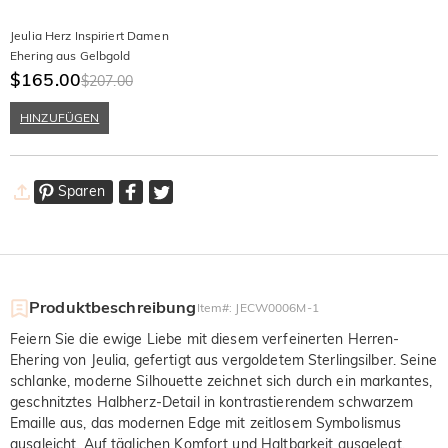
Jeulia Herz Inspiriert Damen
Ehering aus Gelbgold
$165.00
$207.00
HINZUFÜGEN
Sparen
Produktbeschreibung
Item#
:
JECW0006M-1
Feiern Sie die ewige Liebe mit diesem verfeinerten Herren-
Ehering von Jeulia, gefertigt aus vergoldetem Sterlingsilber. Seine
schlanke, moderne Silhouette zeichnet sich durch ein markantes,
geschnitztes Halbherz-Detail in kontrastierendem schwarzem
Emaille aus, das modernen Edge mit zeitlosem Symbolismus
ausgleicht. Auf täglichen Komfort und Haltbarkeit ausgelegt,