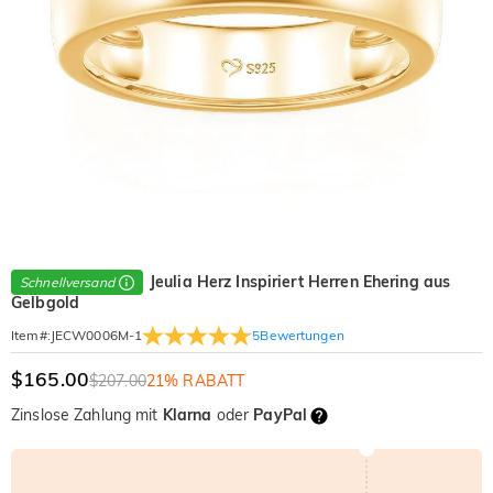
Jeulia Herz Inspiriert Herren Ehering aus
Schnellversand
Gelbgold
5
Bewertungen
Item#
:
JECW0006M-1
$165.00
$207.00
21% RABATT
Zinslose Zahlung mit
Klarna
oder
PayPal