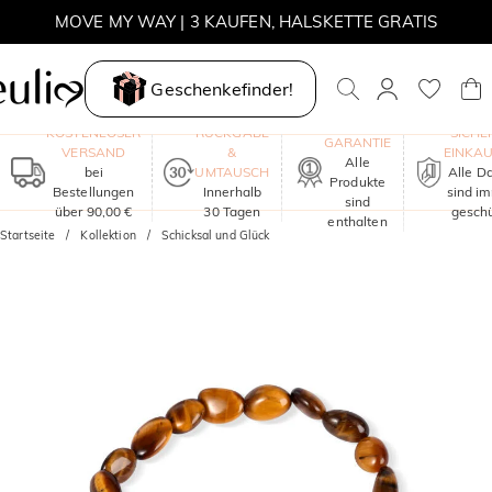
MOVE MY WAY | 3 KAUFEN, HALSKETTE GRATIS
Geschenkefinder!
EIN JAHR
KOSTENLOSER
RÜCKGABE
SICHE
GARANTIE
VERSAND
&
EINKA
Alle
bei
UMTAUSCH
Alle D
Produkte
Bestellungen
Innerhalb
sind i
sind
über 90,00 €
30 Tagen
geschü
enthalten
Startseite
Kollektion
Schicksal und Glück