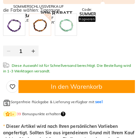
SOMMERSCHLUSSVERKAUF
Code:
die Farbe wählen: Tigerauge
30% RABATT
SUMMER
10% RABATT
AUF DEN 2.
Kopieren
AUF ALLES
ARTIKEL
Diese Auswahl ist für Schnellversand berechtigt. Die Bestellung wird
in 1-3 Werktagen versandt.
In den Warenkorb
Sorgenfreie Rückgabe & Lieferung verfügbar mit
seel
39
Bonuspunkte erhalten
1
×
*
Dieser Artikel wird nach Ihren persönlichen Vorlieben
angefertigt. Sollten Sie aus irgendeinem Grund mit Ihrem Kauf