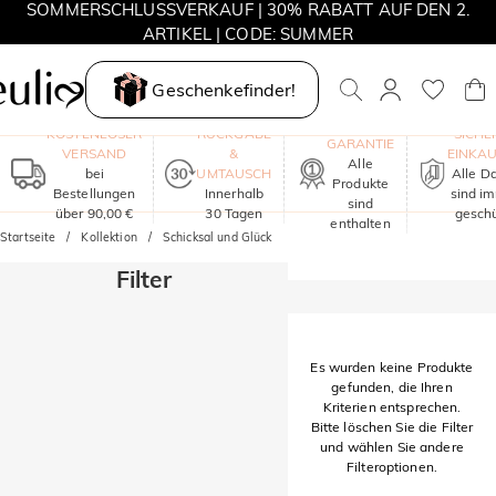
SOMMERSCHLUSSVERKAUF | 30% RABATT AUF DEN 2.
ARTIKEL | CODE: SUMMER
MOVE MY WAY | 3 KAUFEN, HALSKETTE GRATIS
Geschenkefinder!
EIN JAHR
KOSTENLOSER
RÜCKGABE
SICHE
GARANTIE
VERSAND
&
EINKA
Alle
bei
UMTAUSCH
Alle D
Produkte
Bestellungen
Innerhalb
sind i
sind
über 90,00 €
30 Tagen
geschü
enthalten
Startseite
Kollektion
Schicksal und Glück
Filter
Es wurden keine Produkte
gefunden, die Ihren
Kriterien entsprechen.
Bitte löschen Sie die Filter
und wählen Sie andere
Filteroptionen.