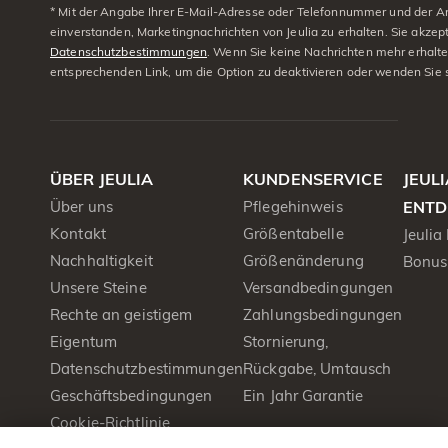
* Mit der Angabe Ihrer E-Mail-Adresse oder Telefonnummer und der A
einverstanden, Marketingnachrichten von Jeulia zu erhalten. Sie akzep
Datenschutzbestimmungen
. Wenn Sie keine Nachrichten mehr erhalt
entsprechenden Link, um die Option zu deaktivieren oder wenden Sie 
ÜBER JEULIA
KUNDENSERVICE
JEUL
Über uns
Pflegehinweis
ENTD
Kontakt
Größentabelle
Jeulia
Nachhaltigkeit
Größenänderung
Bonus
Unsere Steine
Versandbedingungen
Rechte an geistigem
Zahlungsbedingungen
Eigentum
Stornierung,
Datenschutzbestimmungen
Rückgabe, Umtausch
Geschäftsbedingungen
Ein Jahr Garantie
Cookie-Richtlinie