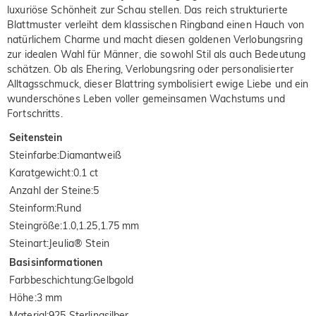
luxuriöse Schönheit zur Schau stellen. Das reich strukturierte
Blattmuster verleiht dem klassischen Ringband einen Hauch von
natürlichem Charme und macht diesen goldenen Verlobungsring
zur idealen Wahl für Männer, die sowohl Stil als auch Bedeutung
schätzen. Ob als Ehering, Verlobungsring oder personalisierter
Alltagsschmuck, dieser Blattring symbolisiert ewige Liebe und ein
wunderschönes Leben voller gemeinsamen Wachstums und
Fortschritts.
Seitenstein
Steinfarbe
:
Diamantweiß
Karatgewicht
:
0.1 ct
Anzahl der Steine
:
5
Steinform
:
Rund
Steingröße
:
1.0,1.25,1.75 mm
Steinart
:
Jeulia® Stein
Basisinformationen
Farbbeschichtung
:
Gelbgold
Höhe
:
3 mm
Material
:
925 Sterlingsilber