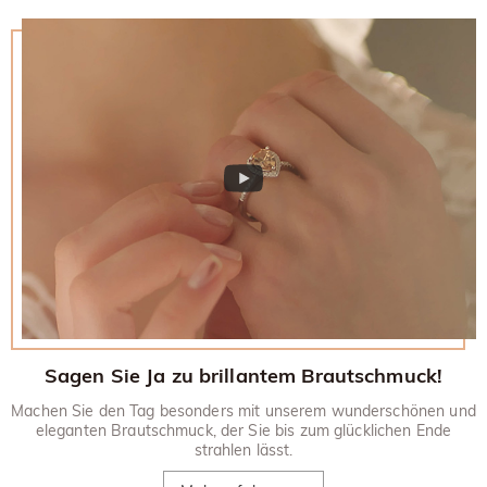
ursprüngliches Konto gutgeschrieben. Werbegeschenke
dem Liefertermin gegen Rückerstattung zurücksenden.
müssen auch mit Ihrem zurückgegebenen Artikel
Wenn Sie mehr wissen möchten, besuchen Sie bitte unsere
zurückgesandt werden.
30-tägiges Rückgaberecht.
Sagen Sie Ja zu brillantem Brautschmuck!
Machen Sie den Tag besonders mit unserem wunderschönen und
eleganten Brautschmuck, der Sie bis zum glücklichen Ende
strahlen lässt.