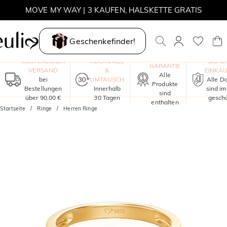
MOVE MY WAY | 3 KAUFEN, HALSKETTE GRATIS
Geschenkefinder!
EIN JAHR
KOSTENLOSER
RÜCKGABE
SICHE
GARANTIE
VERSAND
&
EINKA
Alle
bei
UMTAUSCH
Alle D
Produkte
Bestellungen
Innerhalb
sind i
sind
über 90,00 €
30 Tagen
geschü
enthalten
Startseite
Ringe
Herren Ringe