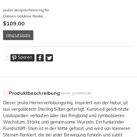
Jeulia Versprechensring für
Damen Goldene Ranke
Graviert Gedrehter
$109.00
Rundschliff
HINZUFÜGEN
Sparen
Produktbeschreibung
Item#
:
JEWM0238
Dieser Jeulia Herrenverlobungsring, inspiriert von der Natur, ist
aus vergoldetem Sterling Silber gefertigt. Kunstvoll geschnitzte
Laubspiralen verlaufen über das Ringband und symbolisieren
Wachstum, Stärke und gemeinsame Wurzeln. Ein funkelnder
Rundschliff-Stein ist in der Mitte gefasst und wird von kleineren
Steinen flankiert, die bei jeder Bewegung funkeln und subtil