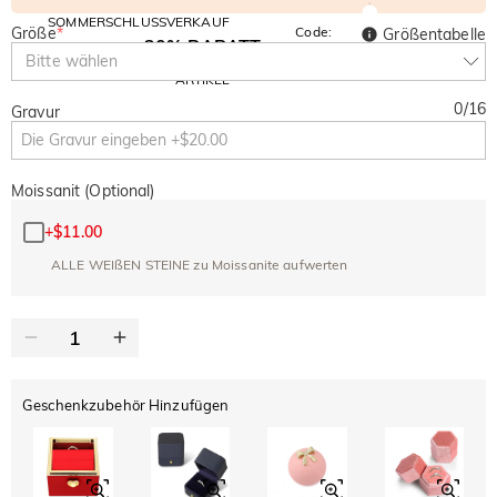
SOMMERSCHLUSSVERKAUF
Größe
*
Code:
Größentabelle
30% RABATT
SUMMER
10% RABATT
Bitte wählen
AUF DEN 2.
Kopieren
AUF ALLES
ARTIKEL
0
/
16
Gravur
Moissanit (Optional)
+
$11.00
ALLE WEIßEN STEINE zu Moissanite aufwerten
Geschenkzubehör Hinzufügen