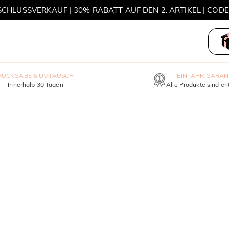
HLUSSVERKAUF | 30% RABATT AUF DEN 2. ARTIKEL | COD
MOVE MY WAY | 3 KAUFEN, HALSKETTE GRATIS
RÜCKGABE & UMTAUSCH
EIN JAHR GARAN
Innerhalb 30 Tagen
Alle Produkte sind en