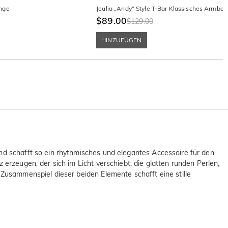
inge
Jeulia „Andy“ Style T-Bar Klassisches Armban
$89.00
$129.00
HINZUFÜGEN
und schafft so ein rhythmisches und elegantes Accessoire für den
 erzeugen, der sich im Licht verschiebt; die glatten runden Perlen,
 Zusammenspiel dieser beiden Elemente schafft eine stille