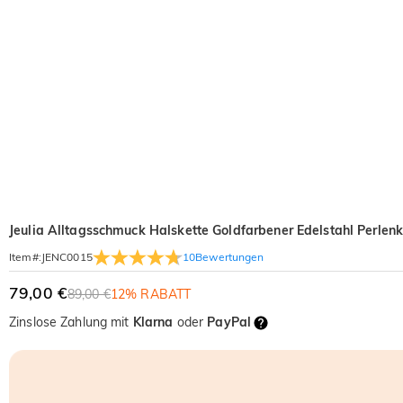
Jeulia Alltagsschmuck Halskette Goldfarbener Edelstahl Perlenk
10
Bewertungen
Item#
:
JENC0015
79,00 €
89,00 €
12% RABATT
Zinslose Zahlung mit
Klarna
oder
PayPal