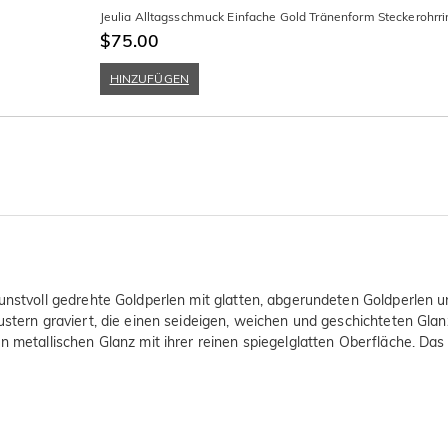
Jeulia Alltagsschmuck Einfache Gold Tränenform Steckerohrr
$75.00
HINZUFÜGEN
kunstvoll gedrehte Goldperlen mit glatten, abgerundeten Goldperlen 
stern graviert, die einen seideigen, weichen und geschichteten Glanz
n metallischen Glanz mit ihrer reinen spiegelglatten Oberfläche. Das