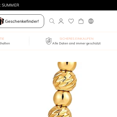
E: SUMMER
Geschenkefinder!
TIE
SICHERES EINKAUFEN
thalten
Alle Daten sind immer geschützt