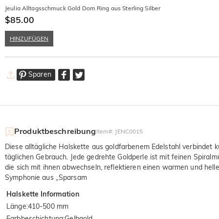
Jeulia Alltagsschmuck Gold Dom Ring aus Sterling Silber
$85.00
HINZUFÜGEN
Sparen
Produktbeschreibung
Item#
:
JENC0015
Diese alltägliche Halskette aus goldfarbenem Edelstahl verbindet 
täglichen Gebrauch. Jede gedrehte Goldperle ist mit feinen Spiralmu
die sich mit ihnen abwechseln, reflektieren einen warmen und helle
Symphonie aus „Sparsam
Halskette Information
Länge
:
410-500 mm
Farbbeschichtung
:
Gelbgold