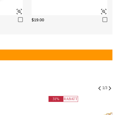
$19.00
1
/
3
31%
RABATT