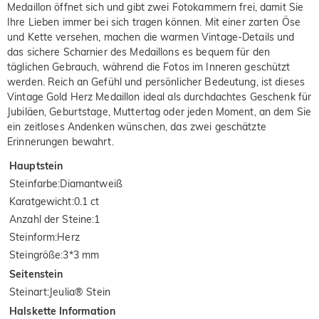
Medaillon öffnet sich und gibt zwei Fotokammern frei, damit Sie
Ihre Lieben immer bei sich tragen können. Mit einer zarten Öse
und Kette versehen, machen die warmen Vintage-Details und
das sichere Scharnier des Medaillons es bequem für den
täglichen Gebrauch, während die Fotos im Inneren geschützt
werden. Reich an Gefühl und persönlicher Bedeutung, ist dieses
Vintage Gold Herz Medaillon ideal als durchdachtes Geschenk für
Jubiläen, Geburtstage, Muttertag oder jeden Moment, an dem Sie
ein zeitloses Andenken wünschen, das zwei geschätzte
Erinnerungen bewahrt.
Hauptstein
Steinfarbe
:
Diamantweiß
Karatgewicht
:
0.1 ct
Anzahl der Steine
:
1
Steinform
:
Herz
Steingröße
:
3*3 mm
Seitenstein
Steinart
:
Jeulia® Stein
Halskette Information