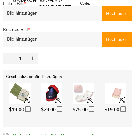
SOMMERSCHLUSSVERKAUF
Linkes Bild
*
Code:
30% RABATT
SUMMER
10% RABATT
AUF DEN 2.
Kopieren
Bild hinzufügen
Hochladen
AUF ALLES
ARTIKEL
Rechtes Bild
*
Bild hinzufügen
Hochladen
Geschenkzubehör Hinzufügen
$19.00
$29.00
$25.00
$19.00