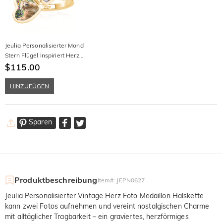
Jeulia Personalisierter Mond
Stern Flügel Inspiriert Herz
Medaillon Ring
$115.00
HINZUFÜGEN
Sparen
Produktbeschreibung
Item#
:
JEPN0627
Jeulia Personalisierter Vintage Herz Foto Medaillon Halskette
kann zwei Fotos aufnehmen und vereint nostalgischen Charme
mit alltäglicher Tragbarkeit – ein graviertes, herzförmiges