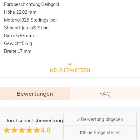
Farbbeschichtung
:
Gelbgold
Höhe
:
22.82 mm
Material
:
925 Sterlingsilber
Steinart
:
Jeulia® Stein
Dicke
:
6.53 mm
Gewicht
:
5.6 g
Breite
:
17 mm
Prozess der Schmuckherstellung
MEHR ERWEITERN
Bewertungen
FAQ
Allgemein
Bewertung abgeben
Durchschnittsbewertung
Wo befindet sich Ihr Unternehmen?
4.8
Eine Frage stellen
Unser Hauptbüro befindet sich in Los Angeles, Kalifornien,