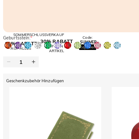
SOMMERSCHLUSSVERKAUF
Geburtsstein:
*
Code:
30% RABATT
SUMMER
10% RABATT
AUF DEN 2.
Kopieren
AUF ALLES
ARTIKEL
Geschenkzubehör Hinzufügen