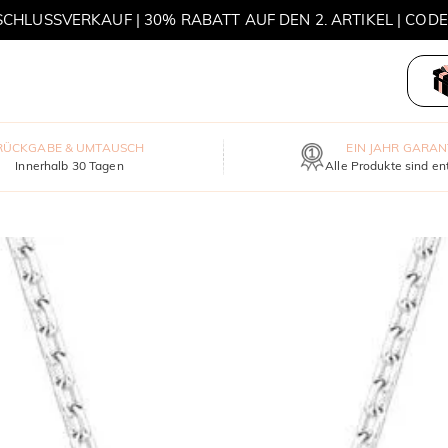
HLUSSVERKAUF | 30% RABATT AUF DEN 2. ARTIKEL | COD
MOVE MY WAY | 3 KAUFEN, HALSKETTE GRATIS
RÜCKGABE & UMTAUSCH
EIN JAHR GARAN
Innerhalb 30 Tagen
Alle Produkte sind en