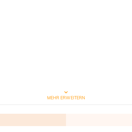
Prozess der Schmuckherstellung
MEHR ERWEITERN