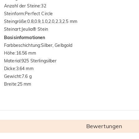
Anzahl der Steine
:
32
Steinform
:
Perfect Circle
Steingröße
:
0.8,0.9,1.0,2.0,2.3,2.5 mm
Steinart
:
Jeulia® Stein
Basisinformationen
Farbbeschichtung
:
Silber, Gelbgold
Höhe
:
16.56 mm
Material
:
925 Sterlingsilber
Dicke
:
3.64 mm
Gewicht
:
7.6 g
Breite
:
25 mm
Bewertungen