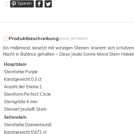
Sparen
Produktbeschreibung
Item#
:
JEPN0633
Ein Halbmond, besetzt mit winzigen Steinen, krümmt sich schützend
Nacht in Balance gehalten – Diese Jeulia Sonne Mond Stern Halsket
Hauptstein
Steinfarbe
:
Purple
Karatgewicht
:
0.3 ct
Anzahl der Steine
:
1
Steinform
:
Perfect Circle
Steingröße
:
4 mm
Steinart
:
Jeulia® Stein
Seitenstein
Steinfarbe
:
Diamantweiß
Karatgewicht
:
0.672 ct