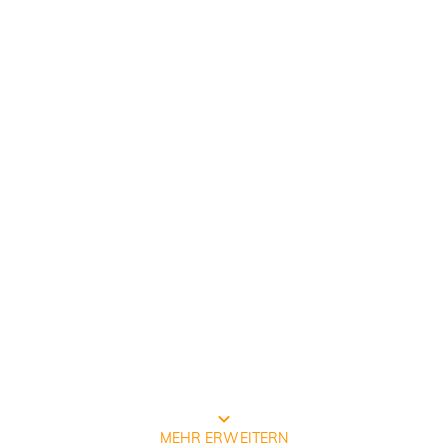
Prozess der Schmuckherstellung
MEHR ERWEITERN