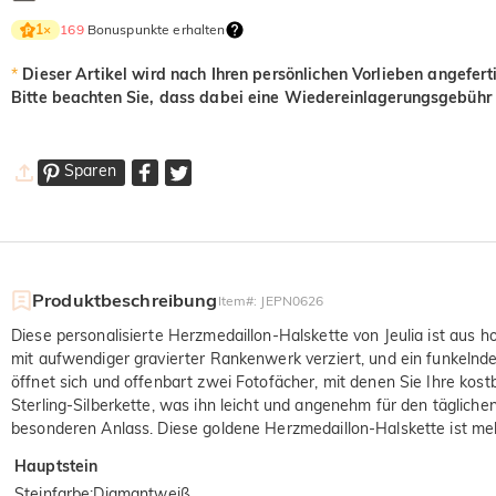
169
Bonuspunkte erhalten
1
×
*
Dieser Artikel wird nach Ihren persönlichen Vorlieben angefert
Bitte beachten Sie, dass dabei eine Wiedereinlagerungsgebühr 
Sparen
Produktbeschreibung
Item#
:
JEPN0626
Diese personalisierte Herzmedaillon-Halskette von Jeulia ist aus 
mit aufwendiger gravierter Rankenwerk verziert, und ein funkelnde
öffnet sich und offenbart zwei Fotofächer, mit denen Sie Ihre ko
Sterling-Silberkette, was ihn leicht und angenehm für den täglic
besonderen Anlass. Diese goldene Herzmedaillon-Halskette ist meh
Hauptstein
Steinfarbe
:
Diamantweiß