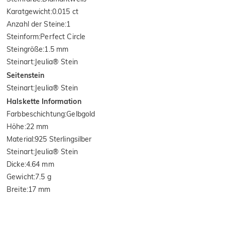
Karatgewicht
:
0.015 ct
Anzahl der Steine
:
1
Steinform
:
Perfect Circle
Steingröße
:
1.5 mm
Steinart
:
Jeulia® Stein
Seitenstein
Steinart
:
Jeulia® Stein
Halskette Information
Farbbeschichtung
:
Gelbgold
Höhe
:
22 mm
Material
:
925 Sterlingsilber
Steinart
:
Jeulia® Stein
Dicke
:
4.64 mm
Gewicht
:
7.5 g
Breite
:
17 mm