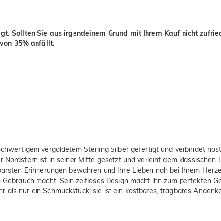
igt. Sollten Sie aus irgendeinem Grund mit Ihrem Kauf nicht zufri
von 35% anfällt.
hochwertigem vergoldetem Sterling Silber gefertigt und verbindet no
r Nordstern ist in seiner Mitte gesetzt und verleiht dem klassisch
stbarsten Erinnerungen bewahren und Ihre Lieben nah bei Ihrem Herz
hen Gebrauch macht. Sein zeitloses Design macht ihn zum perfekten G
r als nur ein Schmuckstück; sie ist ein kostbares, tragbares Anden