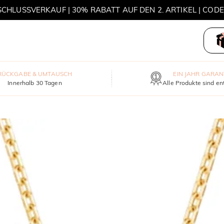
HLUSSVERKAUF | 30% RABATT AUF DEN 2. ARTIKEL | COD
MOVE MY WAY | 3 KAUFEN, HALSKETTE GRATIS
RÜCKGABE & UMTAUSCH
EIN JAHR GARAN
Innerhalb 30 Tagen
Alle Produkte sind en