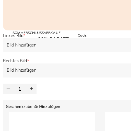
SOMMERSCHLUSSVERKAUF
Linkes Bild
*
Code:
30% RABATT
SUMMER
10% RABATT
AUF DEN 2.
Kopieren
Bild hinzufügen
AUF ALLES
ARTIKEL
Rechtes Bild
*
Bild hinzufügen
Geschenkzubehör Hinzufügen