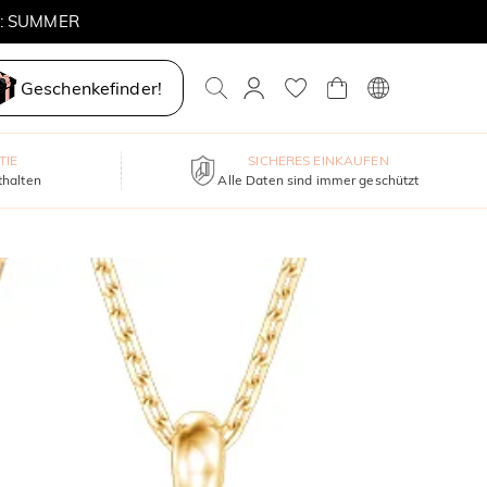
E: SUMMER
Geschenkefinder!
TIE
SICHERES EINKAUFEN
thalten
Alle Daten sind immer geschützt