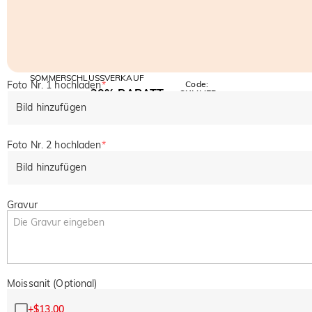
SOMMERSCHLUSSVERKAUF
Foto Nr. 1 hochladen
*
Code:
30% RABATT
SUMMER
10% RABATT
AUF DEN 2.
Kopieren
Bild hinzufügen
AUF ALLES
ARTIKEL
Foto Nr. 2 hochladen
*
Bild hinzufügen
Gravur
Moissanit (Optional)
+
$13.00