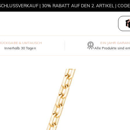
HLUSSVERKAUF | 30% RABATT AUF DEN 2. ARTIKEL | COD
MOVE MY WAY | 3 KAUFEN, HALSKETTE GRATIS
RÜCKGABE & UMTAUSCH
EIN JAHR GARAN
Innerhalb 30 Tagen
Alle Produkte sind en