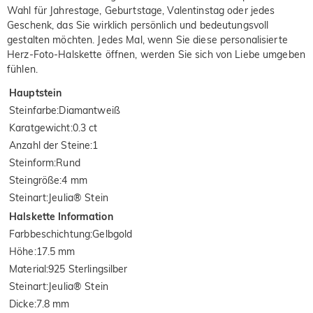
Wahl für Jahrestage, Geburtstage, Valentinstag oder jedes
Geschenk, das Sie wirklich persönlich und bedeutungsvoll
gestalten möchten. Jedes Mal, wenn Sie diese personalisierte
Herz-Foto-Halskette öffnen, werden Sie sich von Liebe umgeben
fühlen.
Hauptstein
Steinfarbe
:
Diamantweiß
Karatgewicht
:
0.3 ct
Anzahl der Steine
:
1
Steinform
:
Rund
Steingröße
:
4 mm
Steinart
:
Jeulia® Stein
Halskette Information
Farbbeschichtung
:
Gelbgold
Höhe
:
17.5 mm
Material
:
925 Sterlingsilber
Steinart
:
Jeulia® Stein
Dicke
:
7.8 mm