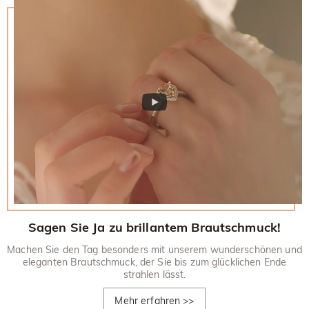
zurückgesandt werden.
30-tägiges Rückgaberecht.
Sagen Sie Ja zu brillantem Brautschmuck!
Machen Sie den Tag besonders mit unserem wunderschönen und
eleganten Brautschmuck, der Sie bis zum glücklichen Ende
strahlen lässt.
Mehr erfahren
>>