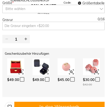
SOMMERSCHLUSSVERKAUF
Größe
*
Code:
Größentabelle
30% RABATT
SUMMER
10% RABATT
Bitte wählen
AUF DEN 2.
Kopieren
AUF ALLES
ARTIKEL
0
/
16
Gravur
Geschenkzubehör Hinzufügen
$49.00
$49.00
$45.00
$30.00
$42.00
In den Warenkorb