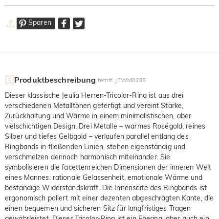
Sparen
Produktbeschreibung
Item#
:
JEWM0235
Dieser klassische Jeulia Herren-Tricolor-Ring ist aus drei
verschiedenen Metalltönen gefertigt und vereint Stärke,
Zurückhaltung und Wärme in einem minimalistischen, aber
vielschichtigen Design. Drei Metalle – warmes Roségold, reines
Silber und tiefes Gelbgold – verlaufen parallel entlang des
Ringbands in fließenden Linien, stehen eigenständig und
verschmelzen dennoch harmonisch miteinander. Sie
symbolisieren die facettenreichen Dimensionen der inneren Welt
eines Mannes: rationale Gelassenheit, emotionale Wärme und
beständige Widerstandskraft. Die Innenseite des Ringbands ist
ergonomisch poliert mit einer dezenten abgeschrägten Kante, die
einen bequemen und sicheren Sitz für langfristiges Tragen
gewährleistet. Dieser Tricolor-Ring ist ein Ehering, aber auch ein