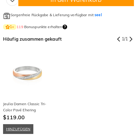
Sorgenfreie Rückgabe & Lieferung verfügbar mit
seel
119
Bonuspunkte erhalten
1
×
Häufig zusammen gekauft
1
/
1
Jeulia Damen Classic Tri-
Color Pavé Ehering
$119.00
HINZUFÜGEN