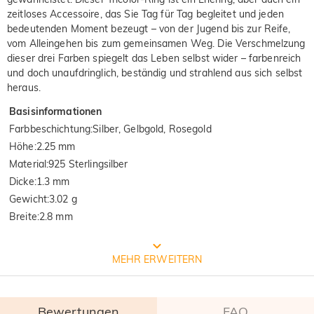
zeitloses Accessoire, das Sie Tag für Tag begleitet und jeden
bedeutenden Moment bezeugt – von der Jugend bis zur Reife,
vom Alleingehen bis zum gemeinsamen Weg. Die Verschmelzung
dieser drei Farben spiegelt das Leben selbst wider – farbenreich
und doch unaufdringlich, beständig und strahlend aus sich selbst
heraus.
Basisinformationen
Farbbeschichtung
:
Silber, Gelbgold, Rosegold
Höhe
:
2.25 mm
Material
:
925 Sterlingsilber
Dicke
:
1.3 mm
Gewicht
:
3.02 g
Breite
:
2.8 mm
Prozess der Schmuckherstellung
MEHR ERWEITERN
Bewertungen
FAQ