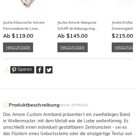
Jeulia Klassische Amore
Jeulia Amore Marquise
Jeulia Einfach
Personalisierte Love
Schliff Verlobungsring
Dreieinigkeit
Halskette
Ab $119.00
Sterling Silber
Ab $145.00
Hochzeitsban
$215.00
Sterlingsilber
HINZUFÜGEN
HINZUFÜGEN
HINZUFÜG
Sparen
Produktbeschreibung
Item#
:
JEPB0102
Das Amore Custom Armband präsentiert ein zweifarbiges Band
in Wellenmuster, mit dem Metall wie die Liebe wellenförmig. Es
umschließt einen individuell gestaltbaren Zentrumstein - sei es
das Flüstern eines Geburtssteins oder die einzigartige Textur von