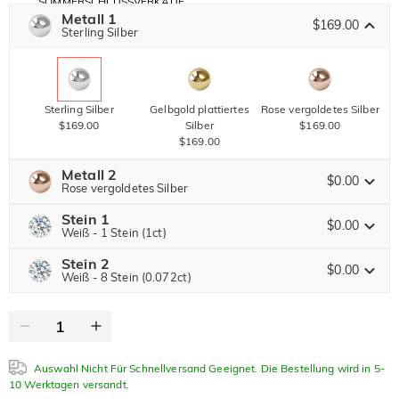
SOMMERSCHLUSSVERKAUF
Code:
Metall 1
30% RABATT
SUMMER
$169.00
10% RABATT
Sterling Silber
AUF DEN 2.
Kopieren
AUF ALLES
ARTIKEL
Sterling Silber
Gelbgold plattiertes
Rose vergoldetes Silber
$169.00
Silber
$169.00
$169.00
Metall 2
$0.00
Rose vergoldetes Silber
Stein 1
$0.00
Weiß - 1 Stein (1ct)
Stein 2
Jeulia Edelstein
Sterling Silber
Gelbgold plattiertes
Rose vergoldetes Silber
$0.00
Weiß - 8 Stein (0.072ct)
$0.00
Silber
$0.00
$0.00
Jeulia Edelstein
Moissanit
$224.00 JETZT
20% RABATT
ENDET IN
00 : 09 : 42 : 45
$280.00
Auswahl Nicht Für Schnellversand Geeignet. Die Bestellung wird in 5-
Jeulia Stein
Moissanit
10 Werktagen versandt.
$35.00