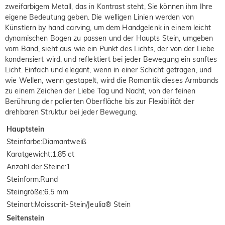
zweifarbigem Metall, das in Kontrast steht, Sie können ihm Ihre
eigene Bedeutung geben. Die welligen Linien werden von
Künstlern by hand carving, um dem Handgelenk in einem leicht
dynamischen Bogen zu passen und der Haupts Stein, umgeben
vom Band, sieht aus wie ein Punkt des Lichts, der von der Liebe
kondensiert wird, und reflektiert bei jeder Bewegung ein sanftes
Licht. Einfach und elegant, wenn in einer Schicht getragen, und
wie Wellen, wenn gestapelt, wird die Romantik dieses Armbands
zu einem Zeichen der Liebe Tag und Nacht, von der feinen
Berührung der polierten Oberfläche bis zur Flexibilität der
drehbaren Struktur bei jeder Bewegung.
Hauptstein
Steinfarbe
:
Diamantweiß
Karatgewicht
:
1.85 ct
Anzahl der Steine
:
1
Steinform
:
Rund
Steingröße
:
6.5 mm
Steinart
:
Moissanit-Stein/Jeulia® Stein
Seitenstein