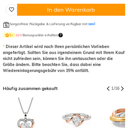
Jeulia Stein
In den Warenkorb
Weiß
Granatrot
Amethystviolett
$0.00
$0.00
$0.00
Sorgenfreie Rückgabe & Lieferung verfügbar mit
seel
Weiß
Granatrot
Amethystviolett
$0.00
$0.00
$0.00
169
Bonuspunkte erhalten
1
×
Aquamarinblau
Smaragdgrün
Fancy-Rosa
*
Dieser Artikel wird nach Ihren persönlichen Vorlieben
$0.00
$0.00
$0.00
angefertigt. Sollten Sie aus irgendeinem Grund mit Ihrem Kauf
Aquamarinblau
Smaragdgrün
Fancy-Rosa
nicht zufrieden sein, können Sie ihn umtauschen oder die
$0.00
$0.00
$0.00
Größe ändern. Bitte beachten Sie, dass dabei eine
Fuchsienrot
Peridotgrün
Saphirblau
Wiedereinlagerungsgebühr von 35% anfällt.
$0.00
$0.00
$0.00
Fuchsienrot
Peridotgrün
Saphirblau
Häufig zusammen gekauft
1
/
16
$0.00
$0.00
$0.00
Onyx-Schwarz
Fancy Gelb
$0.00
$0.00
Onyx-Schwarz
Fancy Gelb
$0.00
$0.00