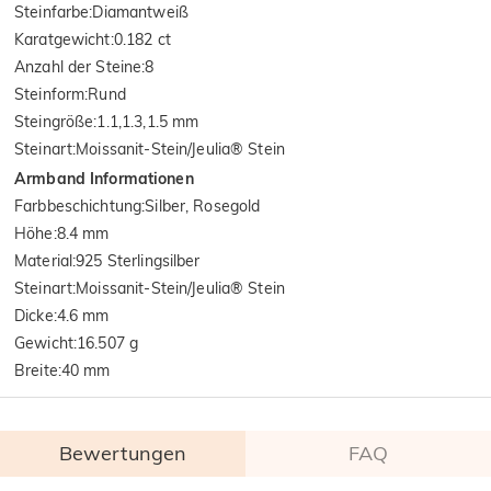
Steinfarbe
:
Diamantweiß
Karatgewicht
:
0.182 ct
Anzahl der Steine
:
8
Steinform
:
Rund
Steingröße
:
1.1,1.3,1.5 mm
Steinart
:
Moissanit-Stein/Jeulia® Stein
Armband Informationen
Farbbeschichtung
:
Silber, Rosegold
Höhe
:
8.4 mm
Material
:
925 Sterlingsilber
Steinart
:
Moissanit-Stein/Jeulia® Stein
Dicke
:
4.6 mm
Gewicht
:
16.507 g
Breite
:
40 mm
Bewertungen
FAQ