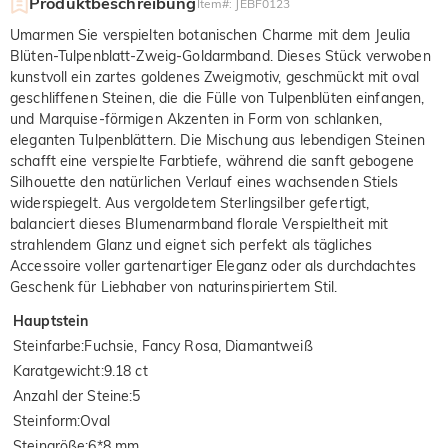
Produktbeschreibung
Item#
:
JEBF0123
Umarmen Sie verspielten botanischen Charme mit dem Jeulia
Blüten-Tulpenblatt-Zweig-Goldarmband. Dieses Stück verwoben
kunstvoll ein zartes goldenes Zweigmotiv, geschmückt mit oval
geschliffenen Steinen, die die Fülle von Tulpenblüten einfangen,
und Marquise-förmigen Akzenten in Form von schlanken,
eleganten Tulpenblättern. Die Mischung aus lebendigen Steinen
schafft eine verspielte Farbtiefe, während die sanft gebogene
Silhouette den natürlichen Verlauf eines wachsenden Stiels
widerspiegelt. Aus vergoldetem Sterlingsilber gefertigt,
balanciert dieses Blumenarmband florale Verspieltheit mit
strahlendem Glanz und eignet sich perfekt als tägliches
Accessoire voller gartenartiger Eleganz oder als durchdachtes
Geschenk für Liebhaber von naturinspiriertem Stil.
Hauptstein
Steinfarbe
:
Fuchsie, Fancy Rosa, Diamantweiß
Karatgewicht
:
9.18 ct
Anzahl der Steine
:
5
Steinform
:
Oval
Steingröße
:
6*8 mm