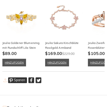
Jeulia Goldener Blumenring
Jeulia Sakura Kirschblüte
Jeulia Zweifar
mit Rundschliff Lila Stein
Roségold Armband
Rosenblüten 
$89.00
$169.00
Sterling Silber
$105.00
$229.00
HINZUFÜGEN
HINZUFÜGEN
HINZUFÜG
Sparen