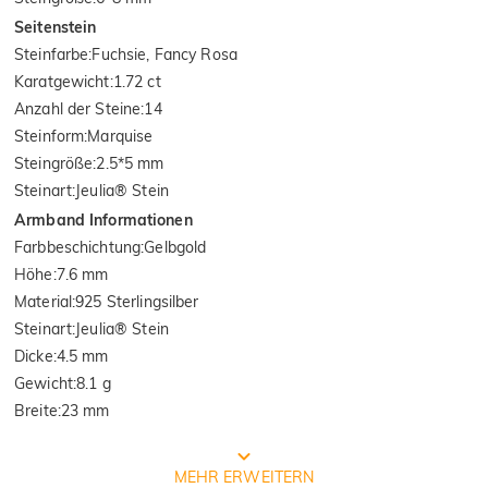
Seitenstein
Steinfarbe
:
Fuchsie, Fancy Rosa
Karatgewicht
:
1.72 ct
Anzahl der Steine
:
14
Steinform
:
Marquise
Steingröße
:
2.5*5 mm
Steinart
:
Jeulia® Stein
Armband Informationen
Farbbeschichtung
:
Gelbgold
Höhe
:
7.6 mm
Material
:
925 Sterlingsilber
Steinart
:
Jeulia® Stein
Dicke
:
4.5 mm
Gewicht
:
8.1 g
Breite
:
23 mm
Prozess der Schmuckherstellung
MEHR ERWEITERN