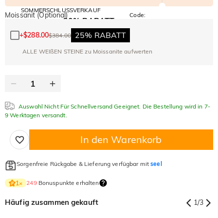
SOMMERSCHLUSSVERKAUF
Moissanit (Optional)
Code:
30% RABATT
SUMMER
10% RABATT
AUF DEN 2.
Kopieren
AUF ALLES
25% RABATT
+
$288.00
$384.00
ARTIKEL
ALLE WEIßEN STEINE zu Moissanite aufwerten
Auswahl Nicht Für Schnellversand Geeignet. Die Bestellung wird in 7-
9 Werktagen versandt.
In den Warenkorb
Sorgenfreie Rückgabe & Lieferung verfügbar mit
seel
249
Bonuspunkte erhalten
1
×
Häufig zusammen gekauft
1
/
3