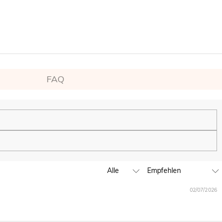
FAQ
en.
fen können. Wir werden unser globales Ladengeschäft weiter
02/07/2026
 unter service@de.jeulia.com. Wir werden Ihnen dabei weiterhelfen.