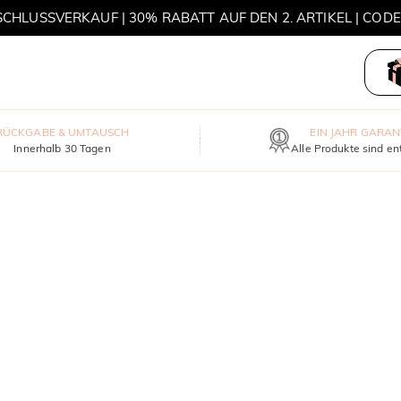
HLUSSVERKAUF | 30% RABATT AUF DEN 2. ARTIKEL | COD
MOVE MY WAY | 3 KAUFEN, HALSKETTE GRATIS
RÜCKGABE & UMTAUSCH
EIN JAHR GARAN
Innerhalb 30 Tagen
Alle Produkte sind en