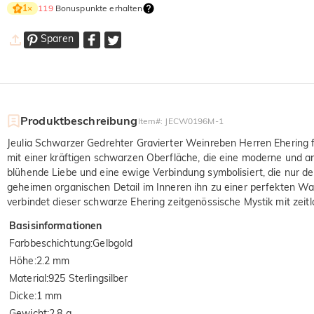
119
Bonuspunkte erhalten
1
×
Sparen
Produktbeschreibung
Item#
:
JECW0196M-1
Jeulia Schwarzer Gedrehter Gravierter Weinreben Herren Ehering fe
mit einer kräftigen schwarzen Oberfläche, die eine moderne und ans
blühende Liebe und eine ewige Verbindung symbolisiert, die nur d
geheimen organischen Detail im Inneren ihn zu einer perfekten Wahl
verbindet dieser schwarze Ehering zeitgenössische Mystik mit zeitl
Basisinformationen
Farbbeschichtung
:
Gelbgold
Höhe
:
2.2 mm
Material
:
925 Sterlingsilber
Dicke
:
1 mm
Gewicht
:
2.8 g