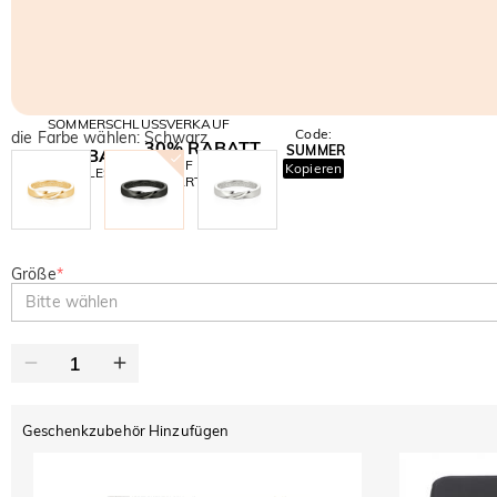
SOMMERSCHLUSSVERKAUF
Code:
die Farbe wählen: Schwarz
30% RABATT
SUMMER
10% RABATT
AUF DEN 2.
Kopieren
AUF ALLES
ARTIKEL
Größe
*
Bitte wählen
Geschenkzubehör Hinzufügen