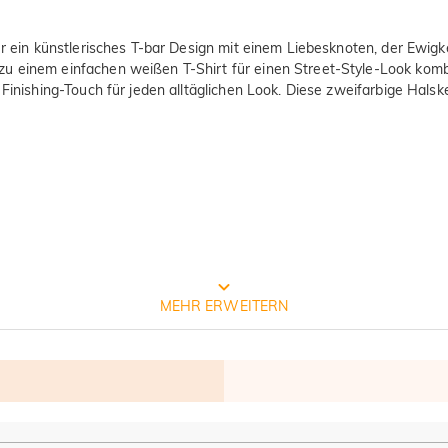
er ein künstlerisches T-bar Design mit einem Liebesknoten, der Ewigk
u einem einfachen weißen T-Shirt für einen Street-Style-Look kombi
Finishing-Touch für jeden alltäglichen Look. Diese zweifarbige Halsket
Prozess der Schmuckherstellung
MEHR ERWEITERN