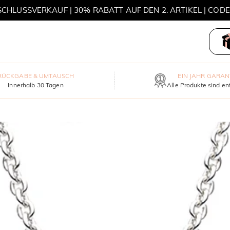
HLUSSVERKAUF | 30% RABATT AUF DEN 2. ARTIKEL | COD
MOVE MY WAY | 3 KAUFEN, HALSKETTE GRATIS
RÜCKGABE & UMTAUSCH
EIN JAHR GARAN
Innerhalb 30 Tagen
Alle Produkte sind en