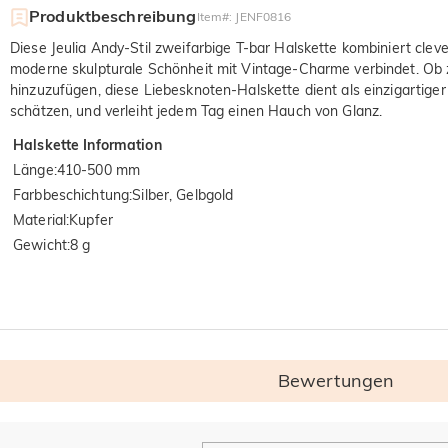
Produktbeschreibung
Item#
:
JENF0816
Diese Jeulia Andy-Stil zweifarbige T-bar Halskette kombiniert clev
moderne skulpturale Schönheit mit Vintage-Charme verbindet. Ob z
hinzuzufügen, diese Liebesknoten-Halskette dient als einzigartiger 
schätzen, und verleiht jedem Tag einen Hauch von Glanz.
Halskette Information
Länge
:
410-500 mm
Farbbeschichtung
:
Silber, Gelbgold
Material
:
Kupfer
Gewicht
:
8 g
Bewertungen