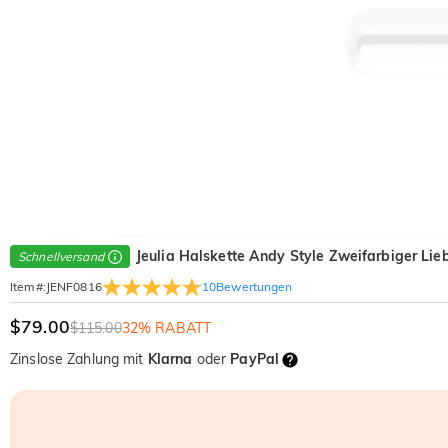
Jeulia Halskette Andy Style Zweifarbiger Li
Schnellversand
10
Bewertungen
Item#
:
JENF0816
$79.00
$115.00
32% RABATT
Zinslose Zahlung mit
Klarna
oder
PayPal