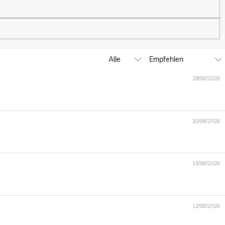
en.
fen können. Wir werden unser globales Ladengeschäft weiter
28/06/2026
 unter service@de.jeulia.com. Wir werden Ihnen dabei weiterhelfen.
20/06/2026
, GBP, MXN, AUD, NZD, PHP, SGD.
15/06/2026
ulia werden von PayPal erledigt.
n Dritte weiter, es sei denn, dies ist Teil der Bereitstellung
wie Kundenrecherche und -profilierung, sofern wir Ihre
12/06/2026